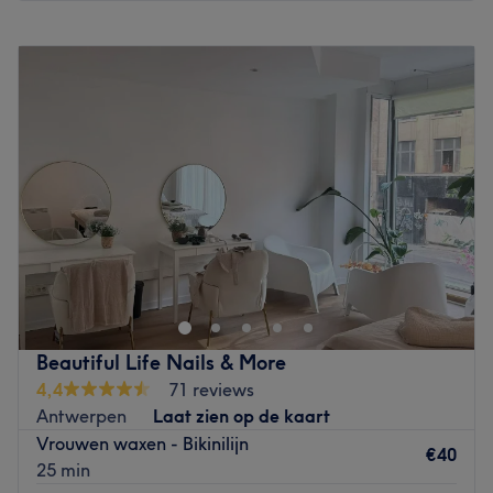
voor de afspraak te gebeuren.
Maandag
08:30
–
21:00
Go to venue
Dinsdag
08:30
–
21:00
Woensdag
08:30
–
21:00
Donderdag
08:30
–
21:00
Vrijdag
08:30
–
21:00
Zaterdag
08:45
–
21:00
Zondag
Gesloten
Bij Instituut Victoria aan de Frankrijklei in Antwerpen
weet het team hoe ze kunnen bijdragen aan een
gezonder huidbeeld. De schoonheidsverzorgingen worden
uitgevoerd met luxe en duurzame verzorgingsproducten
boordevol actieve werkstoffen. Je huid wordt hier dus niet
Beautiful Life Nails & More
enkel verwend, maar tegelijkertijd ook gevoed én
4,4
71 reviews
verbeterd. Naast de overige klassieke
Antwerpen
Laat zien op de kaart
schoonheidsverzorgingen voor gelaat en lichaam, kan je
Vrouwen waxen - Bikinilijn
hier ook terecht voor afslankbehandelingen,
€40
25 min
wimperlifting of 'tropical airbrush tanning'; voor een