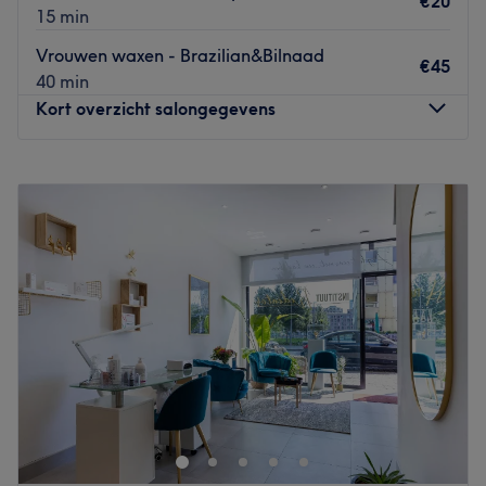
€20
15 min
Vrouwen waxen - Brazilian&Bilnaad
€45
40 min
Kort overzicht salongegevens
Maandag
12:00
–
20:00
Dinsdag
12:00
–
20:00
Woensdag
12:00
–
20:00
Donderdag
12:00
–
20:00
Vrijdag
12:00
–
20:00
Zaterdag
12:00
–
20:00
Zondag
12:00
–
20:00
Welcome to SKINNIX, your premier destination for
advanced skin aesthetics.
At Skinnix, they blend science and artistry to enhance
your natural beauty.