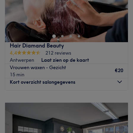
Bij beautysalon Bo’tique in Antwerpen geef je jouw
gelaat wat het nodig heeft. Zowel met een gevoelige,
droge of verouderde huid weet eigenares Veronique hoe
ze jouw gelaat weer gezond kan laten stralen. Daarnaast
worden er verschillende schoonheidsbehandelingen
Hair Diamand Beauty
aangeboden zoals manicures, pedicures, visagie en
4,4
212 reviews
ontharingen. Of je je nou voorbereidt op een feestje,
Antwerpen
Laat zien op de kaart
vakantie of gewoon goed verzorgd voor de dag wilt
Vrouwen waxen - Gezicht
komen, Veronique zorgt ervoor dat je zult glunderen.
€20
15 min
Handig om te weten: het salon is goed bereikbaar.
Kort overzicht salongegevens
Let op: in het salon kan met bancontact en QR code
worden betaald.
Maandag
10:00
–
18:00
Go to venue
Dinsdag
10:00
–
18:00
Woensdag
10:00
–
18:00
Donderdag
10:00
–
18:00
Vrijdag
10:00
–
18:00