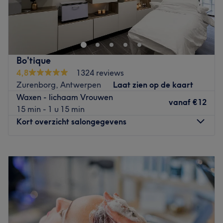
Onze salon bevindt zich op de Plantin en Moretuslei,
centraal gelegen in Antwerpen. We zijn makkelijk
bereikbaar met het openbaar vervoer en er is voldoende
parkeergelegenheid in de buurt. De salon ligt op
wandelafstand van het station Antwerpen-Berchem en
Bo'tique
dicht bij verschillende bushaltes en tramhaltes. Dankzij
4,8
1324 reviews
onze centrale ligging zijn we vlot bereikbaar, zowel
Zurenborg, Antwerpen
Laat zien op de kaart
vanuit het centrum van Antwerpen als vanuit de
Waxen - lichaam Vrouwen
omliggende gemeenten.
vanaf
€12
15 min - 1 u 15 min
Go to venue
Kort overzicht salongegevens
Maandag
08:45
–
18:00
Dinsdag
10:00
–
20:00
Woensdag
09:00
–
12:00
Donderdag
10:00
–
18:00
Vrijdag
08:45
–
15:00
Zaterdag
09:00
–
14:00
Zondag
Gesloten