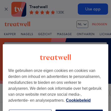
Treatwell
Use app
130K
NL
INLOGGEN
KAPPER
NAGELS
GEZICHT
MASSAGE
ONTHAREN
LICHA
We gebruiken onze eigen cookies en cookies van
derden om inhoud en advertenties te personaliseren,
mediafuncties te bieden en ons verkeer te
analyseren. We delen ook informatie over het gebruik
Sorteer op
Elke prijs
Salons
Expresaanbiedingen
van onze website met onze social media-,
advertentie- en analysepartners.
Cookiebeleid
Een salon met: