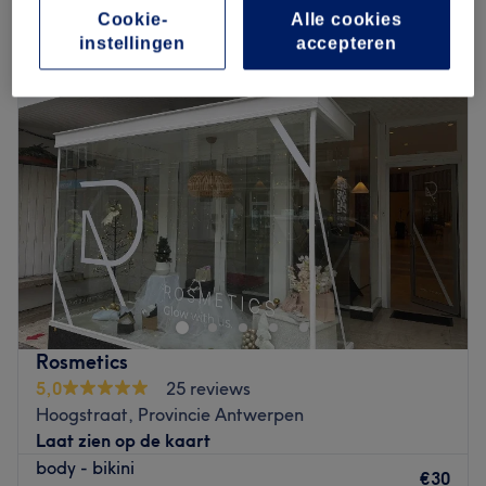
vrouwen harsen - bikinilijn in de buurt van Mechelen-Noord, Provincie
Cookie-
Alle cookies
Antwerpen
instellingen
accepteren
Rosmetics
5,0
25 reviews
Hoogstraat, Provincie Antwerpen
Laat zien op de kaart
body - bikini
€30