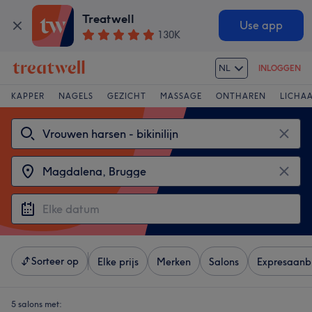
Treatwell
Use app
130K
NL
INLOGGEN
KAPPER
NAGELS
GEZICHT
MASSAGE
ONTHAREN
LICHA
Sorteer op
Elke prijs
Merken
Salons
Expresaanb
5 salons met: