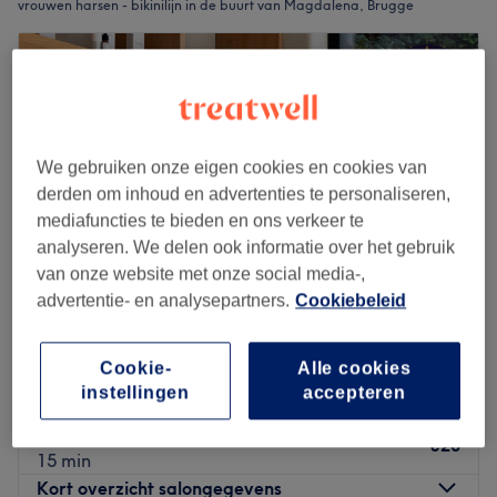
vrouwen harsen - bikinilijn in de buurt van Magdalena, Brugge
We gebruiken onze eigen cookies en cookies van
derden om inhoud en advertenties te personaliseren,
mediafuncties te bieden en ons verkeer te
analyseren. We delen ook informatie over het gebruik
van onze website met onze social media-,
advertentie- en analysepartners.
Cookiebeleid
Studio S-thétique
Cookie-
Alle cookies
4,9
1173 reviews
instellingen
accepteren
Brugge Centrum, Brugge
Laat zien op de kaart
Vrouwen waxen - Bikinilijn
€20
15 min
Kort overzicht salongegevens