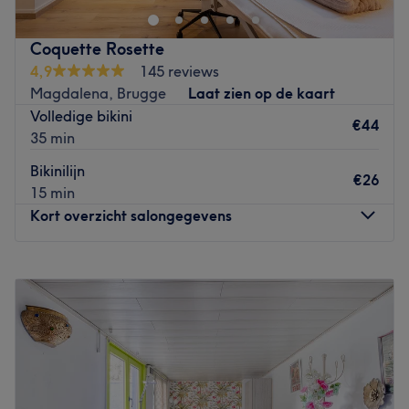
Coquette Rosette
4,9
145 reviews
Magdalena, Brugge
Laat zien op de kaart
Volledige bikini
€44
35 min
Bikinilijn
€26
15 min
Kort overzicht salongegevens
Maandag
Gesloten
Dinsdag
09:00
–
19:00
Woensdag
09:00
–
13:00
Donderdag
09:00
–
19:00
Vrijdag
09:00
–
18:00
Zaterdag
09:00
–
16:00
Zondag
Gesloten