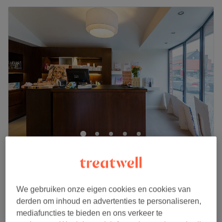
Schoonheids- & Anti-Agingsinstituut
Dominique
4,6
256 reviews
Wellen, Limburg
Laat zien op de kaart
We gebruiken onze eigen cookies en cookies van
Vrouwen waxen - Bikinilijn (naast slip)
derden om inhoud en advertenties te personaliseren,
€19
15 min
mediafuncties te bieden en ons verkeer te