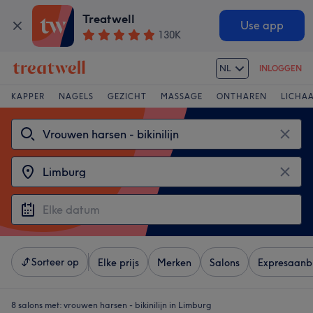
Treatwell
Use app
130K
NL
INLOGGEN
KAPPER
NAGELS
GEZICHT
MASSAGE
ONTHAREN
LICHA
Sorteer op
Elke prijs
Merken
Salons
Expresaanb
8 salons met:
vrouwen harsen - bikinilijn in Limburg