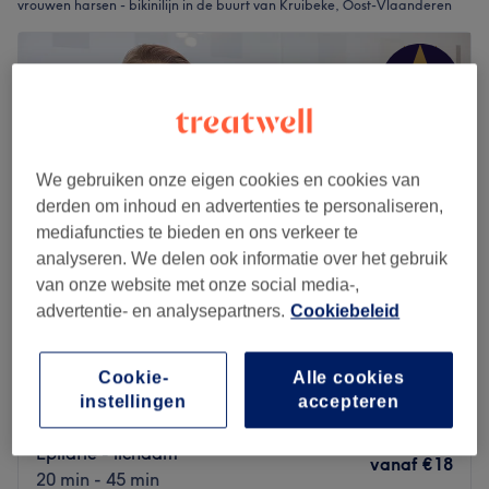
vrouwen harsen - bikinilijn in de buurt van Kruibeke, Oost-Vlaanderen
We gebruiken onze eigen cookies en cookies van
derden om inhoud en advertenties te personaliseren,
mediafuncties te bieden en ons verkeer te
analyseren. We delen ook informatie over het gebruik
van onze website met onze social media-,
advertentie- en analysepartners.
Cookiebeleid
Beautique - Melsele
4,9
555 reviews
Cookie-
Alle cookies
Kruibeke, Oost-Vlaanderen
instellingen
accepteren
Laat zien op de kaart
Epilatie - lichaam
vanaf
€18
20 min - 45 min