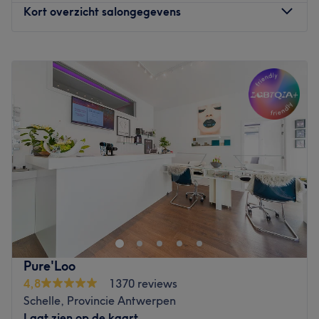
Kort overzicht salongegevens
Maandag
09:00
–
17:00
Dinsdag
09:00
–
21:00
Woensdag
09:00
–
18:00
Donderdag
17:30
–
21:00
Vrijdag
09:00
–
17:00
Zaterdag
Gesloten
Zondag
Gesloten
Laat je even lekker verzorgd en verwend worden tijdens
een heerlijke schoonheidsbehandeling. Bij
Schoonheidssalon Beautique ben je hiervoor aan het
juiste adres. De jonge en ambitieuze
schoonheidsspecialiste Charlotte heeft haar levensdroom
Pure'Loo
van een eigen schoonheidssalon nagejaagd. Je kunt hier
4,8
1370 reviews
onder andere terecht voor gelaatsbehandelingen,
Schelle, Provincie Antwerpen
lichaamsverzorgingen, epilaties, massages, manicure,
Laat zien op de kaart