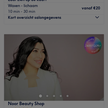
pedicure en wimperextensions. Charlotte volgt constant
Waxen - lichaam
cursussen en opleidingen, zodat ze op de hoogte blijft
vanaf
€20
10 min - 30 min
van de nieuwste technieken en om je een totaal aanbod
Kort overzicht salongegevens
op het gebied van schoonheid te kunnen bieden.
Go to venue
Maandag
09:00
–
20:00
Dinsdag
09:00
–
18:00
Woensdag
09:00
–
18:00
Donderdag
09:00
–
20:00
Vrijdag
09:00
–
17:00
Zaterdag
10:00
–
13:00
Zondag
Gesloten
Wil je jezelf compleet in de watten laten leggen? Breng
dan een bezoek aan beautysalon Pure’Loo aan de
Provinciale Steenweg in Schelle. Bij dit salon kun je
terecht voor huidverbetering, lichaamsbehandelingen,
gezichtsbehandelingen, massages, manicure, pedicure
Noor Beauty Shop
en veel arrangementen. Je kunt je hier van top tot teen