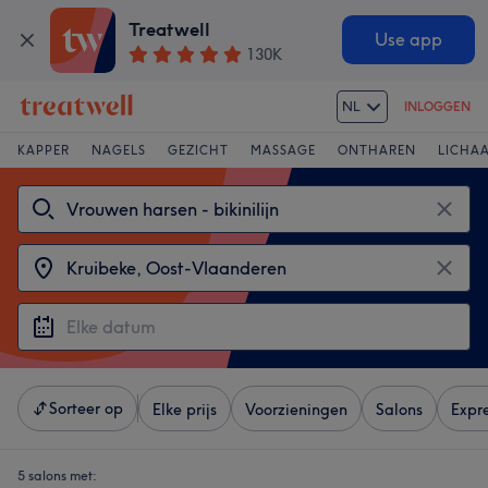
Treatwell
Use app
130K
NL
INLOGGEN
KAPPER
NAGELS
GEZICHT
MASSAGE
ONTHAREN
LICHA
Sorteer op
Elke prijs
Voorzieningen
Salons
Expr
5 salons met: