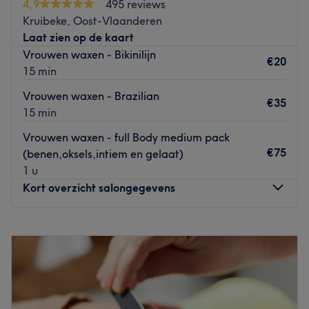
4,9
495 reviews
onder handen laten nemen. Het team is zeer
Kruibeke, Oost-Vlaanderen
gespecialiseerd in alle behandelingen en werkt met
Laat zien op de kaart
producten van topkwaliteit. Zo zorgen zij ervoor dat jij
Vrouwen waxen - Bikinilijn
het salon stralend en ontspannen zult verlaten. Een
€20
15 min
behandeling bij Pure’Loo voelt echt als een dagje uit.
Vrouwen waxen - Brazilian
Go to venue
€35
15 min
Vrouwen waxen - full Body medium pack
€75
(benen,oksels,intiem en gelaat)
1 u
Kort overzicht salongegevens
Maandag
10:00
–
15:00
Dinsdag
09:00
–
21:00
Woensdag
09:00
–
18:00
Donderdag
10:00
–
15:00
Vrijdag
09:00
–
15:00
Zaterdag
10:00
–
17:00