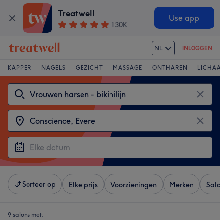
Treatwell
Use app
130K
NL
INLOGGEN
KAPPER
NAGELS
GEZICHT
MASSAGE
ONTHAREN
LICHA
Sorteer op
Elke prijs
Voorzieningen
Merken
Sal
9 salons met: