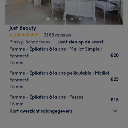
esthéticiennes qualifiées de l’Institut de Beauté et de
Bien-être Lelia vous accueilleront pour prendre soin de
vous, elles vous apporteront écoute, rigueur et des
conseils personnalisés pour vous satisfaire. Un cadre
Just Beauty
féminin et accueillant où la détente et la relaxation sont
4,6
3188 reviews
privilégiées vous attend. Cet institut réalise des soins
Plasky, Schaarbeek
Laat zien op de kaart
esthétiques personnalisés avec les produits Klapp.
Femme - Épilation à la cire : Maillot Simple /
L’équipe sera là pour vous conseiller et vous guider dans
€20
Echancré
le choix de vos soins.
15 min
Go to venue
Femme - Épilation à la cire pelliculable : Maillot
€25
Echancré
15 min
Femme - Épilation à la cire : Fesses
€15
15 min
Kort overzicht salongegevens
Maandag
08:30
–
20:00