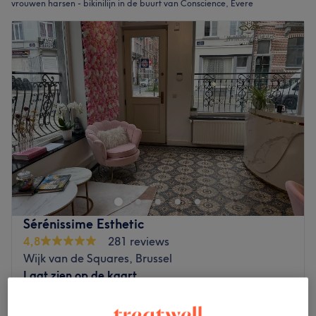
vrouwen harsen - bikinilijn in de buurt van Conscience, Evere
Sérénissime Esthetic
4,8
281 reviews
Wijk van de Squares, Brussel
Laat zien op de kaart
Femme - Épilation à la cire du maillot intégral
€55
et du sillon interfessier (english: Brazilian)