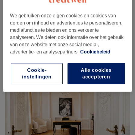
40 min
Femme - Épilation à la cire du maillot classique
We gebruiken onze eigen cookies en cookies van
€35
25 min
derden om inhoud en advertenties te personaliseren,
mediafuncties te bieden en ons verkeer te
Femme - Épilation à la cire des fesses
€30
analyseren. We delen ook informatie over het gebruik
20 min
van onze website met onze social media-,
Kort overzicht salongegevens
advertentie- en analysepartners.
Cookiebeleid
Maandag
09:00
–
19:00
Cookie-
Alle cookies
Dinsdag
09:00
–
19:00
instellingen
accepteren
Woensdag
09:00
–
19:00
Donderdag
09:00
–
19:00
Vrijdag
09:00
–
19:00
Zaterdag
09:00
–
20:00
Zondag
13:00
–
19:00
Sérénissime Esthetic est un institut de beauté situé à
Bruxelles, dans le quartier Européen. C'est un lieu dédié à