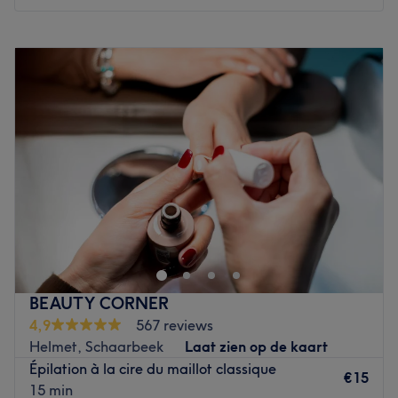
Go to venue
Maandag
Gesloten
Dinsdag
Gesloten
Woensdag
Gesloten
Donderdag
10:00
–
19:00
Vrijdag
10:00
–
20:00
Zaterdag
10:00
–
19:00
Zondag
10:00
–
19:00
Beauté Radiance est un institut de beauté installé à
Evere. Profitez d'un moment rien qu'à vous grâce à des
soins sur mesure effectués avec professionnalisme. Que ce
soit pour une pause bien-être rapide ou une journée de
cocooning, le salon met l'accent sur les soins et garantit
BEAUTY CORNER
une expérience mémorable.
4,9
567 reviews
Helmet, Schaarbeek
Laat zien op de kaart
Transport public le plus proche
Épilation à la cire du maillot classique
L'arrêt de bus Saint-Vincent est à deux minutes à pied du
€15
15 min
salon.