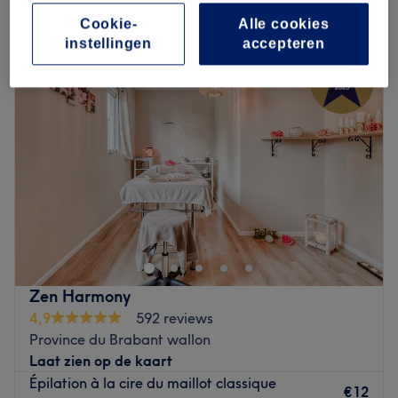
vrouwen harsen - bikinilijn in Beauvechain, Province du Brabant
wallon
Cookie-
Alle cookies
instellingen
accepteren
Zen Harmony
4,9
592 reviews
Province du Brabant wallon
Laat zien op de kaart
Épilation à la cire du maillot classique
€12