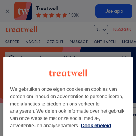
Treatwell
Use app
130K
NL
INLOGGEN
KAPPER
NAGELS
GEZICHT
MASSAGE
ONTHAREN
LICHA
We gebruiken onze eigen cookies en cookies van
derden om inhoud en advertenties te personaliseren,
mediafuncties te bieden en ons verkeer te
analyseren. We delen ook informatie over het gebruik
Sorteer op
Elke prijs
Voorzieningen
Salons
Expr
van onze website met onze social media-,
advertentie- en analysepartners.
Cookiebeleid
Een salon met: