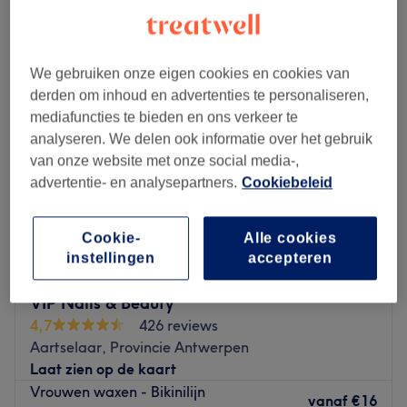
vrouwen harsen - bikinilijn in de buurt van Aartselaar, Provincie
Antwerpen
We gebruiken onze eigen cookies en cookies van
derden om inhoud en advertenties te personaliseren,
mediafuncties te bieden en ons verkeer te
analyseren. We delen ook informatie over het gebruik
van onze website met onze social media-,
advertentie- en analysepartners.
Cookiebeleid
Cookie-
Alle cookies
instellingen
accepteren
VIP Nails & Beauty
4,7
426 reviews
Aartselaar, Provincie Antwerpen
Laat zien op de kaart
Vrouwen waxen - Bikinilijn
vanaf
€16