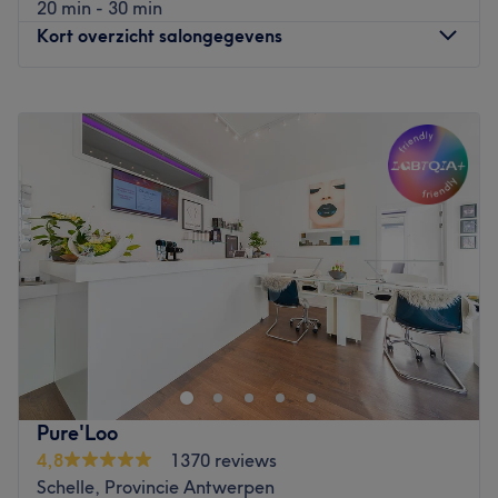
20 min - 30 min
Kort overzicht salongegevens
Maandag
11:00
–
19:00
Dinsdag
11:00
–
20:00
Woensdag
11:00
–
15:00
Donderdag
11:00
–
20:00
Vrijdag
11:00
–
19:00
Zaterdag
Gesloten
Zondag
Gesloten
Wil jij genieten van een welverdiend
ontspanningsmoment in een rustgevend en aangenaam
kader? Bij de sfeervol ingerichte nagelsalon VIP Nails &
Beauty kun je terecht voor al jouw nagelverzorgingen.
Nagelstyliste Wendy en medisch pedicure Jessy hebben
Pure'Loo
als doel om je van top tot teen in de watten te leggen en
4,8
1370 reviews
je de beste dienstverlening te bieden. Ze stellen graag
Schelle, Provincie Antwerpen
alles in het werk om aan jouw verwachtingen te voldoen!