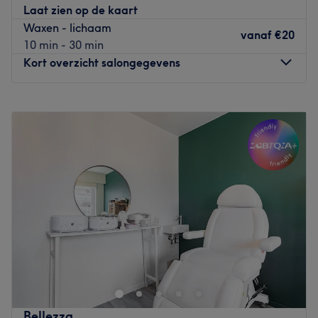
Laat zien op de kaart
Ga voor mooie gelnagels, gellak of voor een verzorgende
Waxen - lichaam
manicure.
vanaf
€20
10 min - 30 min
Go to venue
Kort overzicht salongegevens
Maandag
09:00
–
20:00
Dinsdag
09:00
–
18:00
Woensdag
09:00
–
18:00
Donderdag
09:00
–
20:00
Vrijdag
09:00
–
17:00
Zaterdag
10:00
–
13:00
Zondag
Gesloten
Wil je jezelf compleet in de watten laten leggen? Breng
dan een bezoek aan beautysalon Pure’Loo aan de
Provinciale Steenweg in Schelle. Bij dit salon kun je
terecht voor huidverbetering, lichaamsbehandelingen,
gezichtsbehandelingen, massages, manicure, pedicure
Bellezza