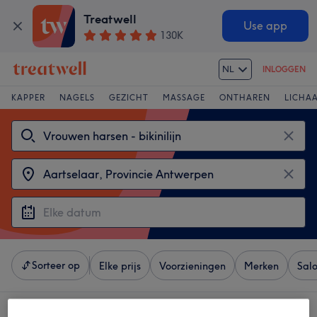
Treatwell
Use app
130K
NL
INLOGGEN
KAPPER
NAGELS
GEZICHT
MASSAGE
ONTHAREN
LICHA
Sorteer op
Elke prijs
Voorzieningen
Merken
Sal
4 salons met: