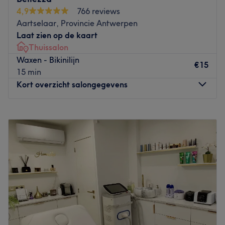
en veel arrangementen. Je kunt je hier van top tot teen
4,9
766 reviews
onder handen laten nemen. Het team is zeer
Aartselaar, Provincie Antwerpen
gespecialiseerd in alle behandelingen en werkt met
Laat zien op de kaart
producten van topkwaliteit. Zo zorgen zij ervoor dat jij
Thuissalon
het salon stralend en ontspannen zult verlaten. Een
Waxen - Bikinilijn
behandeling bij Pure’Loo voelt echt als een dagje uit.
€15
15 min
Go to venue
Kort overzicht salongegevens
Maandag
09:00
–
18:00
Dinsdag
09:00
–
21:00
Woensdag
09:00
–
20:00
Donderdag
09:00
–
20:00
Vrijdag
09:00
–
18:00
Zaterdag
Gesloten
Zondag
Gesloten
Bij Bellezza in Aartselaar kun je terecht voor diverse
beautybehandelingen. Eigenaresse Joke biedt sugaring of