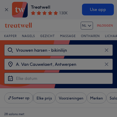
Treatwell
Use app
130K
NL
INLOGGEN
KAPPER
NAGELS
GEZICHT
MASSAGE
ONTHAREN
LICHA
Sorteer op
Elke prijs
Voorzieningen
Merken
Sal
28 salons met: