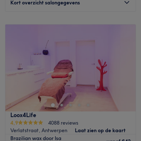
Kort overzicht salongegevens
Maandag
09:00
–
21:00
Dinsdag
09:00
–
21:00
Woensdag
09:00
–
21:00
Donderdag
09:00
–
21:00
Vrijdag
09:00
–
21:00
Zaterdag
09:00
–
20:00
Zondag
Gesloten
Hello Beauty biedt een breed scala aan diensten om aan
al uw schoonheidsbehoeften te voldoen. Onze ervaren
stylisten bieden niet alleen haar knipbeurten en styling
aan, maar ook wimperextensions voor een extra vleugje
glamour. We bieden ook waxbehandelingen en
Loox4Life
laserdepilatie voor een langdurige en zachte huid.
4,9
4088 reviews
Daarnaast hebben we een verscheidenheid aan
Verlatstraat, Antwerpen
Laat zien op de kaart
gezichtsbehandelingen die zijn afgestemd op uw
Brazilian wax door Isa
huidtype en behoeften, zodat uw huid stralend en