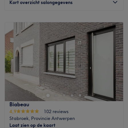
Kort overzicht salongegevens
Maandag
09:30
–
18:00
Dinsdag
09:30
–
19:00
Woensdag
Gesloten
Donderdag
09:30
–
20:00
Vrijdag
09:30
–
19:00
Zaterdag
09:30
–
18:00
Zondag
Gesloten
Schoonheidsinstituut Navada in Ekeren is een totaal
beauty concept waar jij je heerlijk kan laten verzorgen en
verwennen. Je kan hier dan ook terecht voor allerhande
klassieke schoonheidsbehandelingen zoals massages,
gelaatsverzorgingen, waxing, manicures,(medische)
Biabeau
pedicures en gel- en acrylnagels. Tevens zijn ze hier ook
4,9
102 reviews
gespecialiseerd in
Stabroek, Provincie Antwerpen
teeth whitening al dan niet met een mooi tandkristal en
Laat zien op de kaart
het plaatsen van piercings & oorbellen. Navada is dé