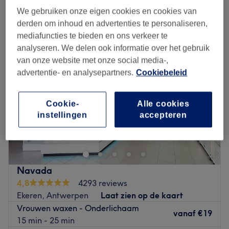
vrouwen harsen - benen in de buurt van Stabroek, Provincie
We gebruiken onze eigen cookies en cookies van
Antwerpen
derden om inhoud en advertenties te personaliseren,
mediafuncties te bieden en ons verkeer te
analyseren. We delen ook informatie over het gebruik
van onze website met onze social media-,
advertentie- en analysepartners.
Cookiebeleid
Cookie-
Alle cookies
instellingen
accepteren
Navada
4,8
4293 reviews
Ekeren, Antwerpen
Laat zien op de kaart
Vrouwen waxen - Onderlichaam
vanaf
€19
15 min - 25 min