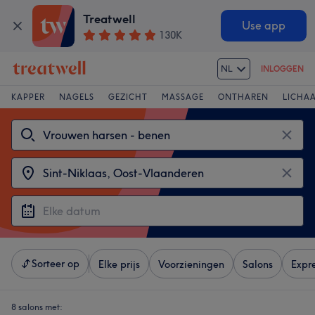
Treatwell
Use app
130K
NL
INLOGGEN
KAPPER
NAGELS
GEZICHT
MASSAGE
ONTHAREN
LICHA
Sorteer op
Elke prijs
Voorzieningen
Salons
Expr
8 salons met: