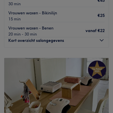
€45
30 min
Vrouwen waxen - Bikinilijn
€25
15 min
Vrouwen waxen - Benen
vanaf
€22
20 min - 30 min
Kort overzicht salongegevens
Maandag
12:00
–
20:00
Dinsdag
12:00
–
20:00
Woensdag
12:00
–
20:00
Donderdag
12:00
–
20:00
Vrijdag
12:00
–
20:00
Zaterdag
10:00
–
14:00
Zondag
Gesloten
GLT skincare is een schoonheidssalon in het hartje van
Lokeren dat is gespecialiseerd in permanente make-up,