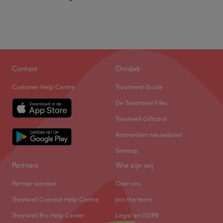
Woensdag
10:00
–
20:00
Donderdag
10:00
–
20:00
Vrijdag
10:00
–
20:00
Zaterdag
Gesloten
Zondag
Gesloten
Contact
Ontdek
SDBEAUTYHOUSE is prettige en schone salon in
Customer Help Centre
Treatment Guide
Antwerpen. In deze salon zijn ze gespecialiseerd in
verschillende schoonheidsbehandelingen waaronder
De Treatment Files
gezichtsbehandelingen, pedicures en wimperextensions.
Treatwell Giftcard
Eigenaresse Sarah zorgt voor een relaxte sfeer tijdens de
Aanmelden nieuwsbrief
behandeling, zodat je volledig ontspannen de salon
verlaat.
Sitemap
Dichtstbijzijnde openbaar vervoer:
Partners
Wie zijn wij
Bus halte Slachthuisstraat is op loopafstand.
Partner worden
Over ons
Het team:
Treatwell Connect Help Centre
Join the team
Eigenaresse Sarah is erg professioneel.
Treatwell Pro Help Center
Legal en GDPR