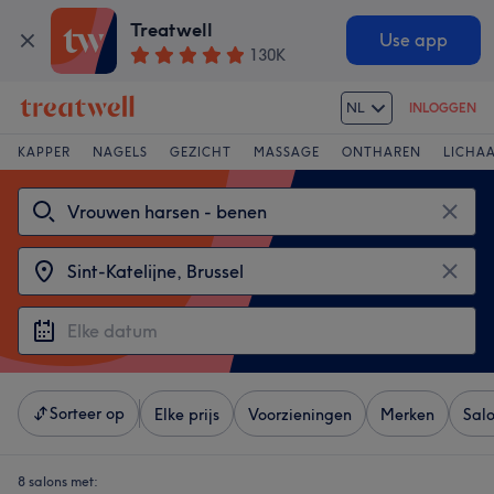
Treatwell
Use app
130K
NL
INLOGGEN
KAPPER
NAGELS
GEZICHT
MASSAGE
ONTHAREN
LICHA
Sorteer op
Elke prijs
Voorzieningen
Merken
Sal
8 salons met: