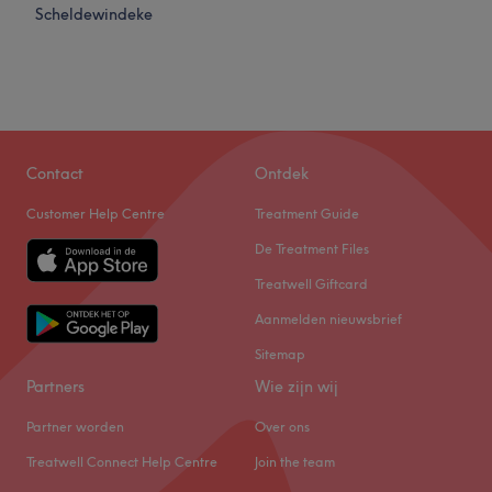
Scheldewindeke
Contact
Ontdek
Customer Help Centre
Treatment Guide
De Treatment Files
Treatwell Giftcard
Aanmelden nieuwsbrief
Sitemap
Partners
Wie zijn wij
Partner worden
Over ons
Treatwell Connect Help Centre
Join the team