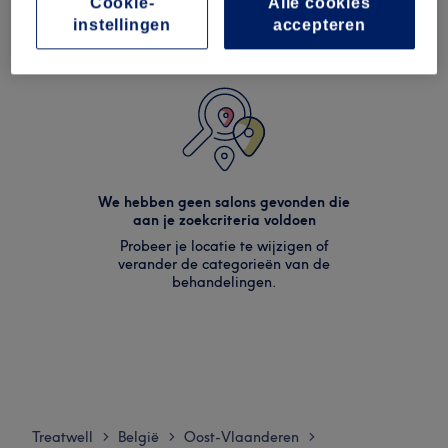
Cookie-
Alle cookies
instellingen
accepteren
We hebben geen salons gevonden die
aan je zoekcriteria voldoen
Probeer je locatie te wijzigen of
verander de categorieën van de
behandelingen.
Treatwell
België
Oost-Vlaanderen
>
>
>