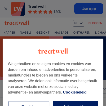
Treatwell
Use app
130K
NL
INLOGGEN
KAPPER
NAGELS
GEZICHT
MASSAGE
ONTHAREN
LICHA
We gebruiken onze eigen cookies en cookies van
derden om inhoud en advertenties te personaliseren,
mediafuncties te bieden en ons verkeer te
analyseren. We delen ook informatie over het gebruik
van onze website met onze social media-,
Sorteer op
Salons
Expresaanbiedingen
Beoordelin
advertentie- en analysepartners.
Cookiebeleid