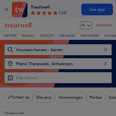
Treatwell
Use app
130K
NL
INLOGGEN
KAPPER
NAGELS
GEZICHT
MASSAGE
ONTHAREN
LICHA
Sorteer op
Elke prijs
Voorzieningen
Merken
Sal
10 salons met: