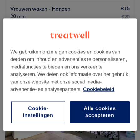
€15
Vrouwen waxen - Handen
20 min
€20
Vrouwen waxen - Benen
vanaf
€29
20 min - 30 min
Kort overzicht salongegevens
We gebruiken onze eigen cookies en cookies van
derden om inhoud en advertenties te personaliseren,
Maandag
10:00
–
18:00
mediafuncties te bieden en ons verkeer te
Dinsdag
10:00
–
18:00
analyseren. We delen ook informatie over het gebruik
Woensdag
10:00
–
18:00
van onze website met onze social media-,
Donderdag
10:00
–
18:00
advertentie- en analysepartners.
Cookiebeleid
Vrijdag
10:00
–
18:00
Zaterdag
10:00
–
18:00
Zondag
11:00
–
18:00
Cookie-
Alle cookies
instellingen
accepteren
KIKI's Beauty Salon in Antwerpen combineert en gebruikt
de essentie van de oosterse en westerse
schoonheidsindustrie, en is bovendien erg goed in de