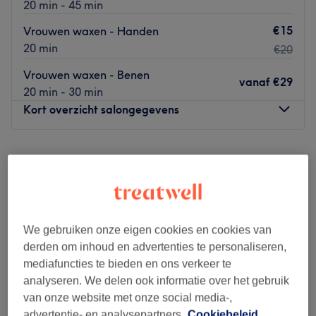
20 min - 45 min
€15
Vrouwen waxen - Handen
20 min
€20
Vrouwen waxen - Benen
vanaf
€29
20 min - 30 min
Kort overzicht salongegevens
Maandag
10:00
–
18:00
Dinsdag
10:00
–
18:00
Woensdag
10:00
–
18:00
Donderdag
10:00
–
18:00
Vrijdag
10:00
–
18:00
We gebruiken onze eigen cookies en cookies van
Zaterdag
10:00
–
18:00
derden om inhoud en advertenties te personaliseren,
Zondag
11:00
–
18:00
mediafuncties te bieden en ons verkeer te
analyseren. We delen ook informatie over het gebruik
KIKI's Beauty Salon in Antwerpen combineert en gebruikt
van onze website met onze social media-,
de essentie van de oosterse en westerse
advertentie- en analysepartners.
Cookiebeleid