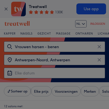
Treatwell
Use app
130K
NL
INLOGGEN
KAPPER
NAGELS
GEZICHT
MASSAGE
ONTHAREN
LICHA
Sorteer op
Elke prijs
Voorzieningen
Merken
Sal
12 salons met: