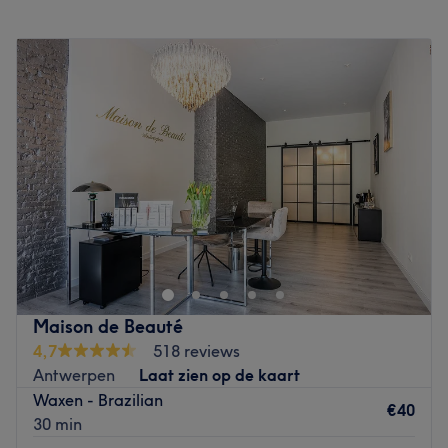
Maandag
10:00
–
18:00
Go to venue
Dinsdag
10:00
–
18:00
Woensdag
10:00
–
18:00
Donderdag
10:00
–
18:00
Vrijdag
10:00
–
18:00
Zaterdag
10:00
–
18:30
Zondag
Gesloten
Welkom bij Hair Diamond Beauty in Antwerpen. In deze
kapsalon draait het allemaal om jou! Het team van Hair
Diamand Beauty zorgt ervoor dat jij in het middelpunt
van de aandacht staat en ze geeft je graag advies over
het kapsel dat het beste bij je verleden is. Je kunt hier
Maison de Beauté
onder andere terecht voor een nieuwe coupe,
4,7
518 reviews
hoogtepunten van een mooie trendy kleur. Verder zit je
Antwerpen
Laat zien op de kaart
hier goed voor het laten epileren van de wenkbrauwen.
Waxen - Brazilian
Tijdens de behandeling ervaar je een relaxte sfeer, zodat
€40
30 min
je volledig ontspannen de salon verlaat.