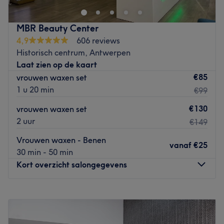
volledig ontspannen de salon verlaat.
Dichtstbijzijnde openbaar vervoer:
MBR Beauty Center
4,9
606 reviews
Antwerpen Opera Metro Station
Historisch centrum, Antwerpen
Het team:
Laat zien op de kaart
Yulia heeft 1 jaar ervaring.
€85
vrouwen waxen set
1 u 20 min
€99
Wat we leuk vinden aan de salon:
Sfeer: Relaxed en comfort
€130
vrouwen waxen set
Gespecialiseerd in: Nagels
2 uur
€149
Merken en producten: Bellavida, TG beauty
Vrouwen waxen - Benen
De extra's: Gratis wifi
vanaf
€25
30 min - 50 min
Go to venue
Kort overzicht salongegevens
Maandag
09:30
–
19:00
Dinsdag
09:30
–
19:00
Woensdag
10:00
–
19:00