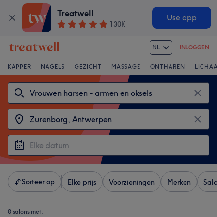
Treatwell
Use app
130K
NL
INLOGGEN
KAPPER
NAGELS
GEZICHT
MASSAGE
ONTHAREN
LICHA
Sorteer op
Elke prijs
Voorzieningen
Merken
Sal
8 salons met: