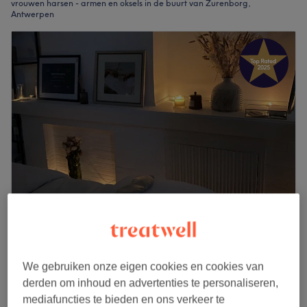
vrouwen harsen - armen en oksels in de buurt van Zurenborg,
Antwerpen
Skinnix
5,0
195 reviews
CarWash Theater, Antwerpen
We gebruiken onze eigen cookies en cookies van
Laat zien op de kaart
derden om inhoud en advertenties te personaliseren,
Thuissalon
mediafuncties te bieden en ons verkeer te