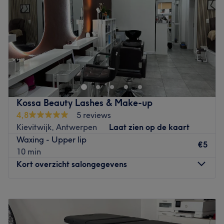
Zaterdag
09:00
–
14:00
Zondag
Gesloten
Bij beautysalon Bo’tique in Antwerpen geef je jouw
gelaat wat het nodig heeft. Zowel met een gevoelige,
droge of verouderde huid weet eigenares Veronique hoe
ze jouw gelaat weer gezond kan laten stralen. Daarnaast
worden er verschillende schoonheidsbehandelingen
Kossa Beauty Lashes & Make-up
aangeboden zoals manicures, pedicures, visagie en
4,8
5 reviews
ontharingen. Of je je nou voorbereidt op een feestje,
Kievitwijk, Antwerpen
Laat zien op de kaart
vakantie of gewoon goed verzorgd voor de dag wilt
Waxing - Upper lip
komen, Veronique zorgt ervoor dat je zult glunderen.
€5
10 min
Handig om te weten: het salon is goed bereikbaar.
Kort overzicht salongegevens
Let op: in het salon kan met bancontact en QR code
worden betaald.
Maandag
Gesloten
Go to venue
Dinsdag
10:00
–
20:00
Woensdag
Gesloten