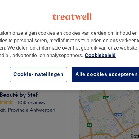
555 reviews
−
-Liersesteenweg?,
ie Antwerpen
iken onze eigen cookies en cookies van derden om inhoud en
ties te personaliseren, mediafuncties te bieden en ons verkeer t
en. We delen ook informatie over het gebruik van onze website
vanaf
€22,50
edia-, advertentie- en analysepartners.
Cookiebeleid
Cookie-instellingen
Alle cookies accepteren
 Beauté by Stef
850 reviews
at, Provincie Antwerpen