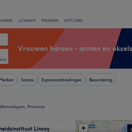
HAREN
LICHAAM
MANNEN
GIFTCARD
Vrouwen harsen - armen en oksel
atum
Merken
Salons
Expresaanbiedingen
Beoordeling
n Wommelgem, Provincie
+
eidsinstituut Linsay