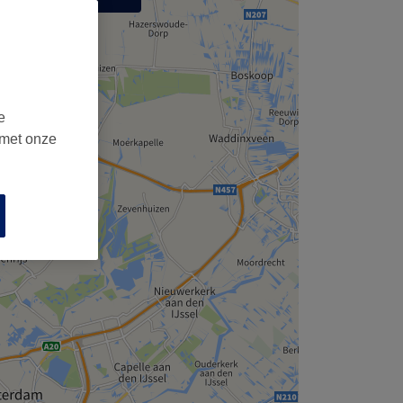
,
e
 met onze