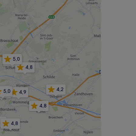
5,0
4,8
4,8
4,2
4,8
5,0
4,9
4,9
5,0
4,8
,9
4,8