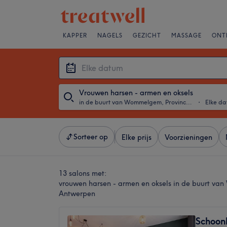
KAPPER
NAGELS
GEZICHT
MASSAGE
ONT
Vrouwen harsen - armen en oksels
in de buurt van Wommelgem, Provincie Antwerpen
・
Elke d
Sorteer op
Elke prijs
Voorzieningen
13 salons met:
vrouwen harsen - armen en oksels in de buurt va
Antwerpen
Schoonh