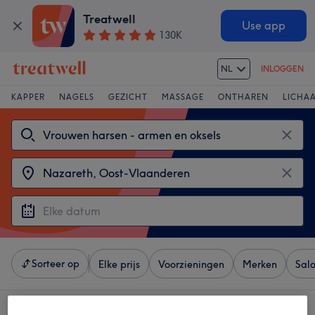
Treatwell
Use app
130K
NL
INLOGGEN
KAPPER
NAGELS
GEZICHT
MASSAGE
ONTHAREN
LICHA
Sorteer op
Elke prijs
Voorzieningen
Merken
Sal
4 salons met: