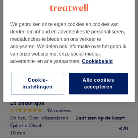
vrouwen harsen - armen en oksels in de buurt van Nazareth, Oost-
Vlaanderen
We gebruiken onze eigen cookies en cookies van
derden om inhoud en advertenties te personaliseren,
mediafuncties te bieden en ons verkeer te
analyseren. We delen ook informatie over het gebruik
van onze website met onze social media-,
advertentie- en analysepartners.
Cookiebeleid
Cookie-
Alle cookies
instellingen
accepteren
La Beautique
4,9
94 reviews
Deinze, Oost-Vlaanderen
Laat zien op de kaart
Epilatie Oksels
€20
10 min