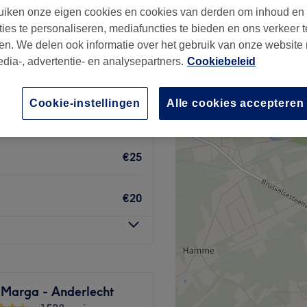
160 reviews
−
iken onze eigen cookies en cookies van derden om inhoud en
cht Centrum - Wayez,
ties te personaliseren, mediafuncties te bieden en ons verkeer t
cht
en. We delen ook informatie over het gebruik van onze website
edia-, advertentie- en analysepartners.
Cookiebeleid
Cookie-instellingen
Alle cookies accepteren
€15
€25
€20
 Marga - Anderlecht