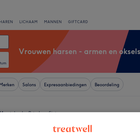
HAREN
LICHAAM
MANNEN
GIFTCARD
Vrouwen harsen - armen en oksel
atum
Merken
Salons
Expresaanbiedingen
Beoordeling
Moortebeek - Peterbos, Sint-
+
 Chloe