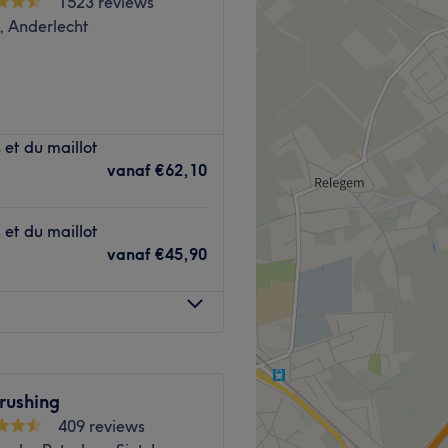
1523 reviews
, Anderlecht
tut spécialisé dans la
 et du maillot
s minutieux pour sublimer
vanaf
€62,10
 et du maillot
Guidon, garantissant une
vanaf
€45,90
et attention pour des
reux, idéal pour une mise en
rushing
409 reviews
ure et soins des mains