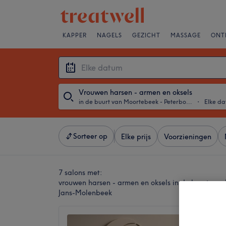
KAPPER
NAGELS
GEZICHT
MASSAGE
ONT
Vrouwen harsen - armen en oksels
in de buurt van Moortebeek - Peterbos, Sint-Jans-Molenbeek
・
Elke d
Sorteer op
Elke prijs
Voorzieningen
7 salons met:
vrouwen harsen - armen en oksels in de buurt van 
Jans-Molenbeek
Beauty