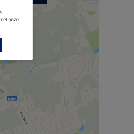
,
e
 met onze