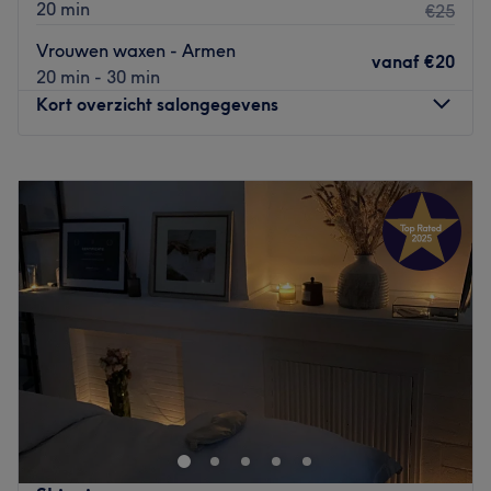
20 min
€25
Vrouwen waxen - Armen
vanaf
€20
20 min - 30 min
Kort overzicht salongegevens
Maandag
10:00
–
18:00
Dinsdag
10:00
–
18:00
Woensdag
10:00
–
18:00
Donderdag
10:00
–
18:00
Vrijdag
10:00
–
18:00
Zaterdag
10:00
–
18:00
Zondag
11:00
–
18:00
KIKI's Beauty Salon in Antwerpen combineert en gebruikt
de essentie van de oosterse en westerse
schoonheidsindustrie, en is bovendien erg goed in de
mysterie van huidmanagement. Je zult hier dus als nieuw
de salon weer verlaten!