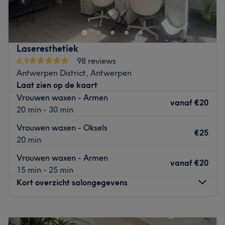
kunt hier terecht voor nagelbehandelingen. Tijdens de
behandelingen ervaar je een relaxte sfeer, zodat je
volledig ontspannen de salon verlaat.
Dichtstbijzijnde openbaar vervoer:
Laseresthetiek
4,9
98 reviews
Antwerpen Opera Metro Station
Antwerpen District, Antwerpen
Het team:
Laat zien op de kaart
Yulia heeft 1 jaar ervaring.
Vrouwen waxen - Armen
vanaf
€20
20 min - 30 min
Wat we leuk vinden aan de salon:
Sfeer: Relaxed en comfort
Vrouwen waxen - Oksels
€25
Gespecialiseerd in: Nagels
20 min
Merken en producten: Bellavida, TG beauty
Vrouwen waxen - Armen
De extra's: Gratis wifi
vanaf
€20
15 min - 25 min
Go to venue
Kort overzicht salongegevens
Maandag
10:00
–
19:00
Dinsdag
10:00
–
19:00