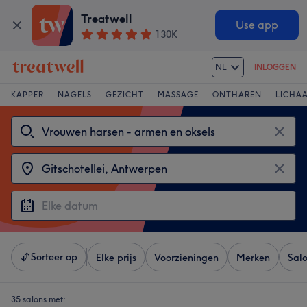
Treatwell
Use app
130K
NL
INLOGGEN
KAPPER
NAGELS
GEZICHT
MASSAGE
ONTHAREN
LICHA
Sorteer op
Elke prijs
Voorzieningen
Merken
Sal
35 salons met: