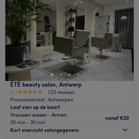
Woensdag
10:00
–
19:00
Donderdag
10:00
–
19:00
Vrijdag
10:00
–
19:00
Zaterdag
10:00
–
17:00
Zondag
10:00
–
13:00
Laseresthetiek is a beauty salon located in Antwerp, near
the city park. Come and discover the wide range of
services on offer here: laser hair removal, nail care and
facials; everything you need for an elegant makeover.
ÉTÈ beauty salon, Antwerp
Closest public transports:
4,9
123 reviews
At three minutes walkaway, you'll find Antwerp National
Provinciestraat, Antwerpen
Bank station, served by tramways 4 and 7.
Laat zien op de kaart
Vrouwen waxen - Armen
The team:
vanaf
€20
20 min - 30 min
Olena will give you a warm welcome and make you
Kort overzicht salongegevens
comfortable for your treatment. With 5 years' experience