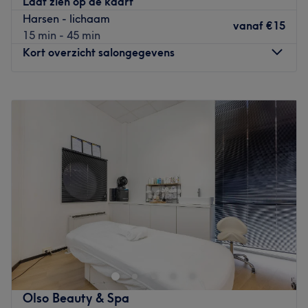
Laat zien op de kaart
en de beste waxervaring.
Harsen - lichaam
vanaf
€15
Go to venue
15 min - 45 min
Kort overzicht salongegevens
Maandag
Gesloten
Dinsdag
09:00
–
17:00
Woensdag
09:00
–
17:00
Donderdag
09:00
–
17:00
Vrijdag
09:00
–
17:00
Zaterdag
09:00
–
17:00
Zondag
Gesloten
Bij Boutique Coiffure kan je terecht voor hand- en
voetverzorging en ontharingen. De salonnaam is zo gek
nog niet, want dit salon vind je in een kapperszaak in het
centrum van Antwerpen. Yelena is vaardig met het zetten
van gel- en acrylnagels en gellak, maar daarnaast
Olso Beauty & Spa
verzorgt ze manicures, pedicures en ontharingen. Breid je