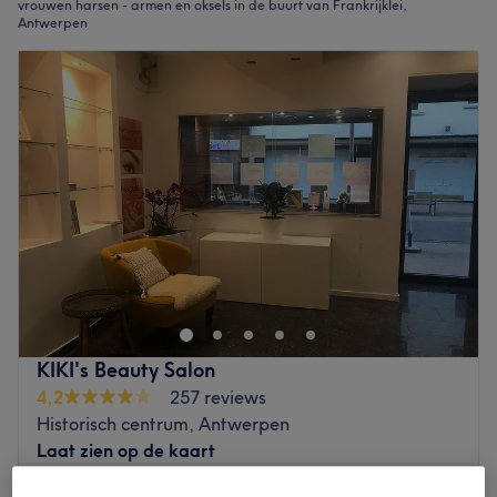
vrouwen harsen - armen en oksels in de buurt van Frankrijklei,
Antwerpen
KIKI's Beauty Salon
4,2
257 reviews
Historisch centrum, Antwerpen
Laat zien op de kaart
€20
Vrouwen waxen - Oksels