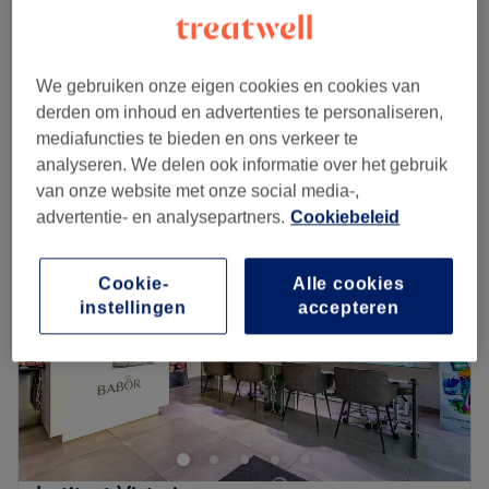
20 min
€25
Vrouwen waxen - Armen
vanaf
€20
20 min - 30 min
We gebruiken onze eigen cookies en cookies van
Kort overzicht salongegevens
derden om inhoud en advertenties te personaliseren,
mediafuncties te bieden en ons verkeer te
Maandag
10:00
–
18:00
analyseren. We delen ook informatie over het gebruik
Dinsdag
10:00
–
18:00
van onze website met onze social media-,
Woensdag
10:00
–
18:00
advertentie- en analysepartners.
Cookiebeleid
Donderdag
10:00
–
18:00
Vrijdag
10:00
–
18:00
Cookie-
Alle cookies
Zaterdag
10:00
–
18:00
instellingen
accepteren
Zondag
11:00
–
18:00
KIKI's Beauty Salon in Antwerpen combineert en gebruikt
de essentie van de oosterse en westerse
schoonheidsindustrie, en is bovendien erg goed in de
mysterie van huidmanagement. Je zult hier dus als nieuw
de salon weer verlaten!