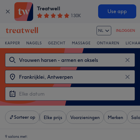
Treatwell
Use app
130K
NL
INLOGGEN
KAPPER
NAGELS
GEZICHT
MASSAGE
ONTHAREN
LICHA
Sorteer op
Elke prijs
Voorzieningen
Merken
Sal
9 salons met: