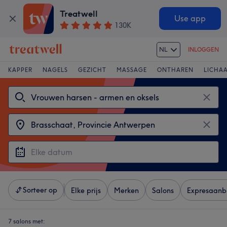
Treatwell
Use app
130K
NL
INLOGGEN
KAPPER
NAGELS
GEZICHT
MASSAGE
ONTHAREN
LICHA
Sorteer op
Elke prijs
Merken
Salons
Expresaanb
7 salons met: