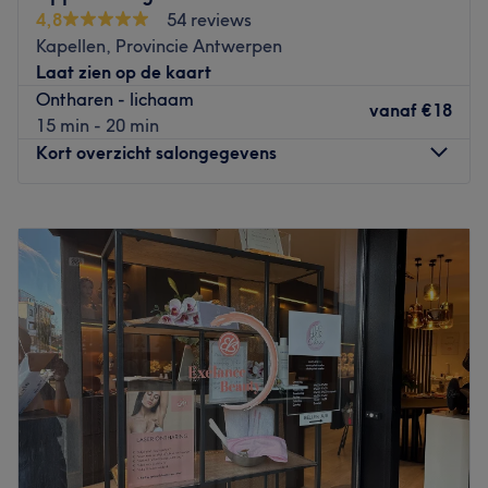
4,8
54 reviews
Kapellen, Provincie Antwerpen
Laat zien op de kaart
Ontharen - lichaam
vanaf
€18
15 min - 20 min
Kort overzicht salongegevens
Maandag
09:00
–
17:00
Dinsdag
09:00
–
15:00
Woensdag
Gesloten
Donderdag
09:00
–
17:00
Vrijdag
10:00
–
14:30
Zaterdag
Gesloten
Zondag
Gesloten
In de Baillet Latourlei, in het hart van Brasschaat is
schoonheidssalon Approaching Nature gelegen. Klanten
kunnen in dit salon terecht voor verschillende