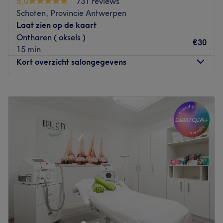
5,0
731 reviews
Schoten, Provincie Antwerpen
Laat zien op de kaart
Ontharen ( oksels )
€30
15 min
Kort overzicht salongegevens
Maandag
09:00
–
18:00
Dinsdag
09:00
–
18:00
Woensdag
09:00
–
22:00
Donderdag
09:00
–
18:00
Vrijdag
09:00
–
15:00
Zaterdag
10:00
–
14:00
Zondag
Gesloten
EllieS Beauty Salon in Schoten is een veelzijdig
schoonheidsinstituut waar zorg, ontspanning en perfectie
centraal staan, met als doel iedere klant een moment van
pure verwennerij en zelfvertrouwen te bieden. De salon is