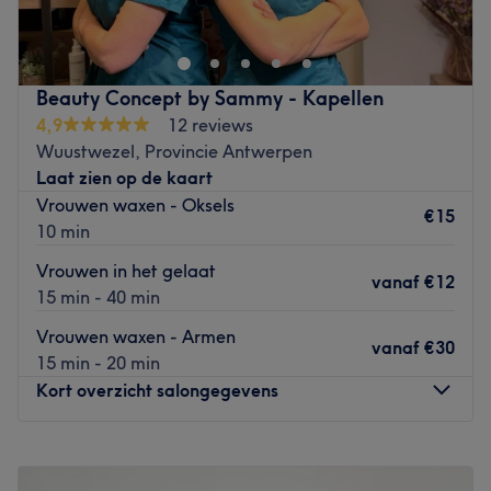
snel en effectief verwijderen van ongewenste
EllieS Beauty Salon is dé plek waar beauty en
lichaamshaartjes. Je kan in dit salon terecht voor diverse
ontspanning samenkomen.
wax- en laserbehandelingen. Tijdens de
Go to venue
waxbehandelingen wordt er gebruik gemaakt van
Beauty Concept by Sammy - Kapellen
speciale Lycon wax, welke enkel bestaat uit natuurlijke
4,9
12 reviews
ingrediënten. Tijdens het laserontharen werkt Venera met
Wuustwezel, Provincie Antwerpen
de nieuwste technieken, zodat je een zo aangenaam
Laat zien op de kaart
mogelijke behandeling ondergaat.
Vrouwen waxen - Oksels
€15
Let op: in het salon kan niet met bancontact worden
10 min
betaald.
Vrouwen in het gelaat
vanaf
€12
Go to venue
15 min - 40 min
Vrouwen waxen - Armen
vanaf
€30
15 min - 20 min
Kort overzicht salongegevens
Maandag
08:00
–
21:00
Dinsdag
08:00
–
21:00