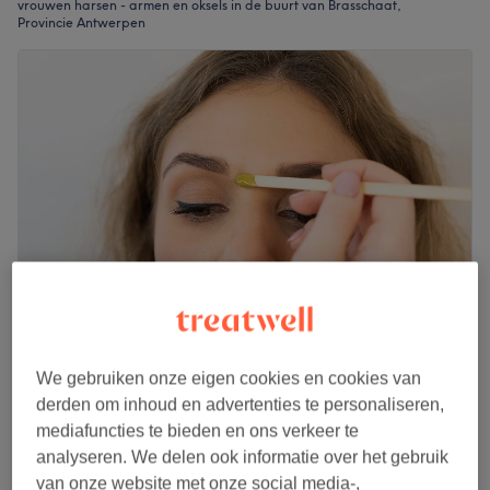
vrouwen harsen - armen en oksels in de buurt van Brasschaat,
Provincie Antwerpen
Amanda Beauty Clinic
We gebruiken onze eigen cookies en cookies van
5,0
118 reviews
derden om inhoud en advertenties te personaliseren,
Provincie Antwerpen
Laat zien op de kaart
mediafuncties te bieden en ons verkeer te
Oksels
€22
analyseren. We delen ook informatie over het gebruik
15 min
van onze website met onze social media-,