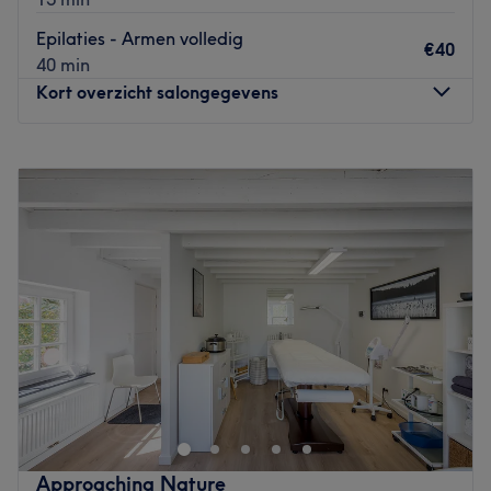
Go to venue
Epilaties - Armen volledig
€40
40 min
Kort overzicht salongegevens
Maandag
09:00
–
20:45
Dinsdag
09:00
–
20:45
Woensdag
09:00
–
20:45
Donderdag
09:00
–
20:45
Vrijdag
09:00
–
20:45
Zaterdag
10:00
–
16:00
Zondag
Gesloten
.
Go to venue
Approaching Nature