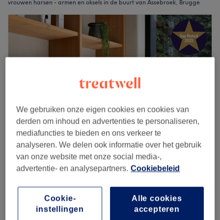
vrouwen harsen - armen en oksels in de buurt van Assebroek, Brugge
We gebruiken onze eigen cookies en cookies van
derden om inhoud en advertenties te personaliseren,
mediafuncties te bieden en ons verkeer te
analyseren. We delen ook informatie over het gebruik
Studio S-thétique
van onze website met onze social media-,
4,9
1173 reviews
advertentie- en analysepartners.
Cookiebeleid
Brugge Centrum, Brugge
Laat zien op de kaart
Waxen - bovenlichaam
vanaf
€17,50
Cookie-
Alle cookies
15 min - 30 min
instellingen
accepteren
Kort overzicht salongegevens