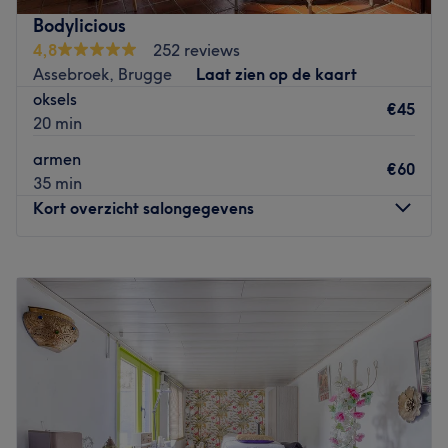
Bodylicious
4,8
252 reviews
Assebroek, Brugge
Laat zien op de kaart
oksels
€45
20 min
armen
€60
35 min
Kort overzicht salongegevens
Maandag
09:00
–
23:55
Dinsdag
09:00
–
23:55
Woensdag
09:00
–
23:55
Donderdag
09:00
–
23:55
Vrijdag
09:00
–
23:55
Zaterdag
09:00
–
23:55
Zondag
Gesloten