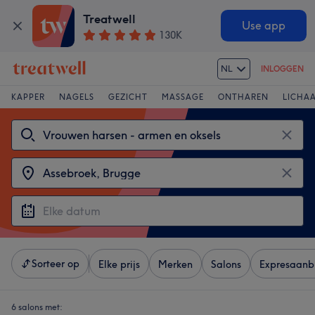
Treatwell
Use app
130K
NL
INLOGGEN
KAPPER
NAGELS
GEZICHT
MASSAGE
ONTHAREN
LICHA
Sorteer op
Elke prijs
Merken
Salons
Expresaanb
6 salons met: