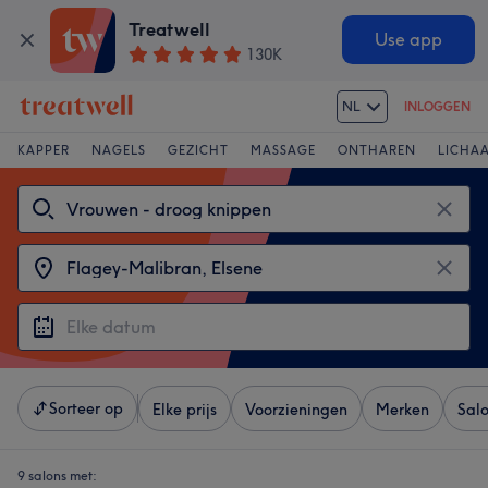
Treatwell
Use app
130K
NL
INLOGGEN
KAPPER
NAGELS
GEZICHT
MASSAGE
ONTHAREN
LICHA
Sorteer op
Elke prijs
Voorzieningen
Merken
Sal
9 salons met: