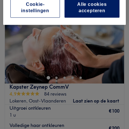
Cookie-
Alle cookies
instellingen
accepteren
Kapster Zeynep CommV
4,9
84 reviews
Lokeren, Oost-Vlaanderen
Laat zien op de kaart
Uitgroei ontkleuren
€100
1 u
Volledige haar ontkleuren
€200