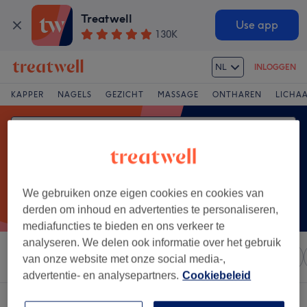
Treatwell
Use app
130K
NL
INLOGGEN
KAPPER
NAGELS
GEZICHT
MASSAGE
ONTHAREN
LICHA
We gebruiken onze eigen cookies en cookies van
derden om inhoud en advertenties te personaliseren,
mediafuncties te bieden en ons verkeer te
analyseren. We delen ook informatie over het gebruik
Sorteer op
Elke prijs
Salons
Expresaanbiedingen
van onze website met onze social media-,
advertentie- en analysepartners.
Cookiebeleid
Een salon met:
vrouwen - blonderen in Zele, Oost-Vlaanderen