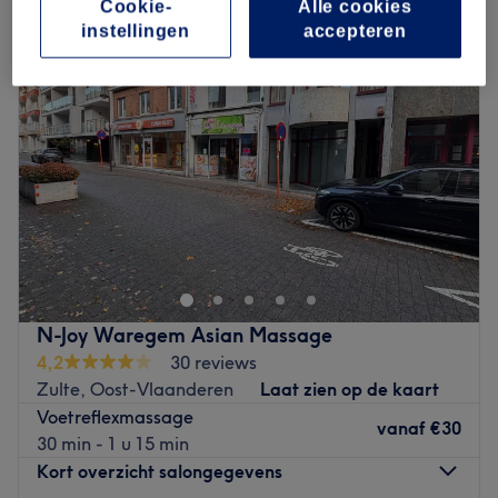
Cookie-
Alle cookies
instellingen
accepteren
N-Joy Waregem Asian Massage
4,2
30 reviews
Zulte, Oost-Vlaanderen
Laat zien op de kaart
Voetreflexmassage
vanaf
€30
30 min - 1 u 15 min
Kort overzicht salongegevens