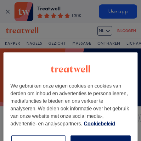
Treatwell
Use app
130K
NL
INLOGGEN
KAPPER
NAGELS
GEZICHT
MASSAGE
ONTHAREN
LICHA
We gebruiken onze eigen cookies en cookies van
derden om inhoud en advertenties te personaliseren,
mediafuncties te bieden en ons verkeer te
analyseren. We delen ook informatie over het gebruik
van onze website met onze social media-,
Sorteer op
Elke prijs
Salons
Expresaanbiedingen
advertentie- en analysepartners.
Cookiebeleid
Een salon met:
voetreflexmassage in Zulte, Oost-Vlaanderen