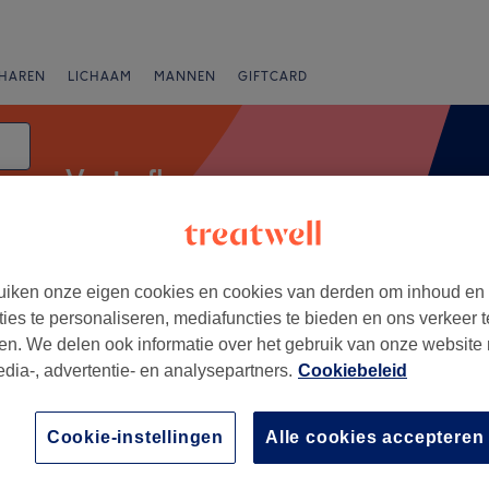
HAREN
LICHAAM
MANNEN
GIFTCARD
Voetreflexmassage
atum
iken onze eigen cookies en cookies van derden om inhoud en
nbiedingen
Beoordeling
ties te personaliseren, mediafuncties te bieden en ons verkeer t
en. We delen ook informatie over het gebruik van onze website
edia-, advertentie- en analysepartners.
Cookiebeleid
s-Rode, Vlaams-Brabant
+
(ex-Dôme) - Julia
Cookie-instellingen
Alle cookies accepteren
−
14 reviews