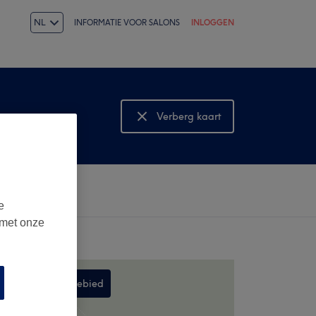
NL
INFORMATIE VOOR SALONS
INLOGGEN
Verberg kaart
Bekijk kaart
e
 met onze
Zoek in dit gebied
,