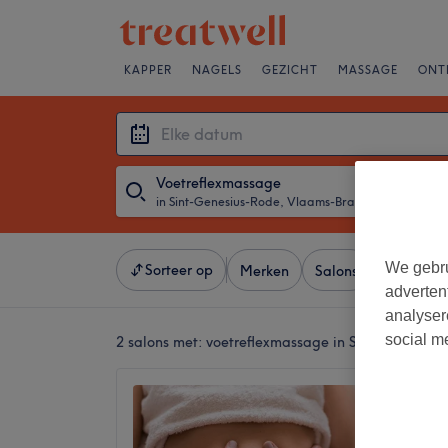
KAPPER
NAGELS
GEZICHT
MASSAGE
ONT
Voetreflexmassage
in Sint-Genesius-Rode, Vlaams-Brabant
・
Elke d
We gebru
Sorteer op
Merken
Salons
Expresaa
adverten
analyser
social m
2 salons met:
voetreflexmassage in Sint-Genesiu
Forest 
Mayer
4,9