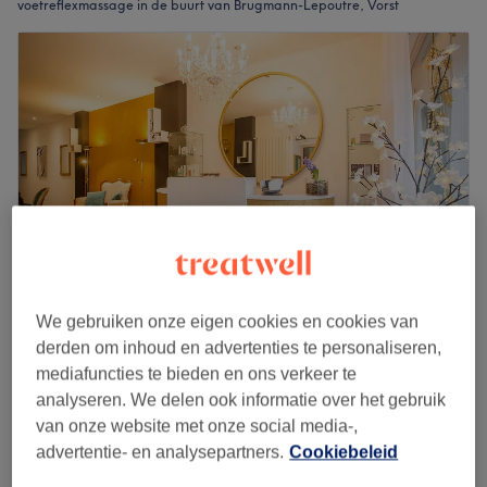
voetreflexmassage in de buurt van Brugmann-Lepoutre, Vorst
We gebruiken onze eigen cookies en cookies van
Spécial Beauty
derden om inhoud en advertenties te personaliseren,
4,8
782 reviews
mediafuncties te bieden en ons verkeer te
Globe, Ukkel
Laat zien op de kaart
analyseren. We delen ook informatie over het gebruik
Réflexologie plantaire
van onze website met onze social media-,
€45
30 min
advertentie- en analysepartners.
Cookiebeleid
Kort overzicht salongegevens