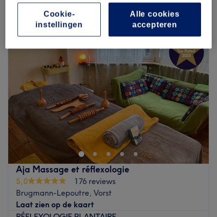
Cookie-
Alle cookies
Maandag
11:00
–
21:00
instellingen
accepteren
Dinsdag
08:00
–
21:00
Woensdag
08:00
–
22:00
Donderdag
08:00
–
21:00
Vrijdag
08:00
–
21:00
Zaterdag
08:00
–
21:00
Zondag
Gesloten
À la recherche d'un institut de beauté proposant une
grande variété de soins du côté de Uccle ? Rendez-vous
à Spécial Beauty, un espace dédié à la beauté et au
bien-être situé sur l'avenue Brugmann, à deux pas de
l'arrêt de tram Globe. Avec plus de 10 ans d'expérience
Aja Massage et réflexologie
dans le monde de la beauté, Alena vous propose une très
5,0
176 reviews
belle carte de soins: soins du visage, épilations,
Brugmann-Lepoutre, Vorst
massages, beauté des mains et des pieds... La spécialité
Laat zien op de kaart
de Spécial Beauty ? Les soins anti-âge et minceur. Vous
RÉFLEXOLOGIE PLANTAIRE