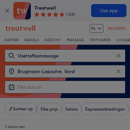
Treatwell
Use app
130K
NL
INLOGGEN
KAPPER
NAGELS
GEZICHT
MASSAGE
ONTHAREN
LICHA
Sorteer op
Elke prijs
Salons
Expresaanbiedingen
7 salons met: