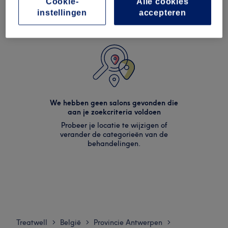
Cookie-
Alle cookies
instellingen
accepteren
We hebben geen salons gevonden die
aan je zoekcriteria voldoen
Probeer je locatie te wijzigen of
verander de categorieën van de
behandelingen.
Treatwell
België
Provincie Antwerpen
>
>
>