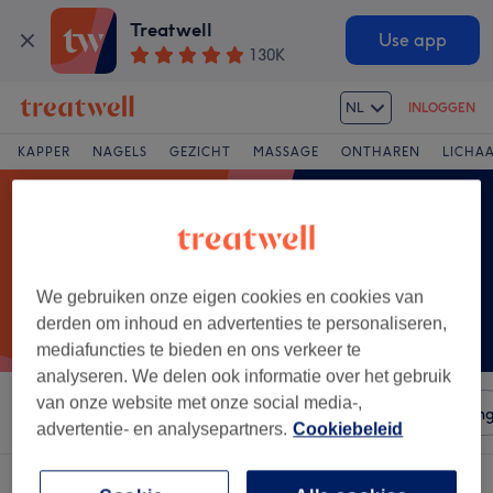
Treatwell
Use app
130K
NL
INLOGGEN
KAPPER
NAGELS
GEZICHT
MASSAGE
ONTHAREN
LICHA
We gebruiken onze eigen cookies en cookies van
derden om inhoud en advertenties te personaliseren,
mediafuncties te bieden en ons verkeer te
analyseren. We delen ook informatie over het gebruik
van onze website met onze social media-,
Sorteer op
Salons
Expresaanbiedingen
Beoordelin
advertentie- en analysepartners.
Cookiebeleid