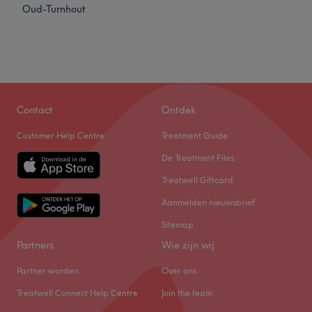
Oud-Turnhout
Contact
Ontdek
Customer Help Centre
Treatment Guide
De Treatment Files
Treatwell Giftcard
Aanmelden nieuwsbrief
Sitemap
Partners
Wie zijn wij
Partner worden
Over ons
Treatwell Connect Help Centre
Join the team