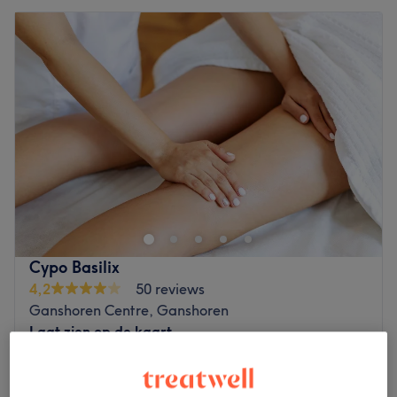
Cypo Basilix
4,2
50 reviews
Ganshoren Centre, Ganshoren
Laat zien op de kaart
Massage des pieds
vanaf
€40
30 min - 2 uur
Kort overzicht salongegevens