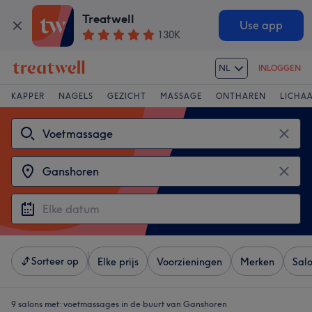
Treatwell
Use app
130K
NL
INLOGGEN
KAPPER
NAGELS
GEZICHT
MASSAGE
ONTHAREN
LICHA
Sorteer op
Elke prijs
Voorzieningen
Merken
Sal
9 salons met:
voetmassages in de buurt van Ganshoren