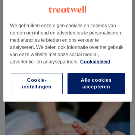
Zandhoven, Provincie Antwerpen
Laat zien op de kaart
BIAB
€65
1 u 30 min
We gebruiken onze eigen cookies en cookies van
derden om inhoud en advertenties te personaliseren,
Gelnagels - Opvullen
€65
mediafuncties te bieden en ons verkeer te
1 u 15 min - 1 u 30 min
analyseren. We delen ook informatie over het gebruik
Gelnagels - Verwijderen
van onze website met onze social media-,
€35
45 min
advertentie- en analysepartners.
Cookiebeleid
Kort overzicht salongegevens
Cookie-
Alle cookies
Maandag
09:00
–
21:00
instellingen
accepteren
Dinsdag
09:00
–
20:00
Woensdag
Gesloten
Donderdag
09:00
–
21:00
Vrijdag
09:00
–
18:00
Zaterdag
Gesloten
Zondag
Gesloten