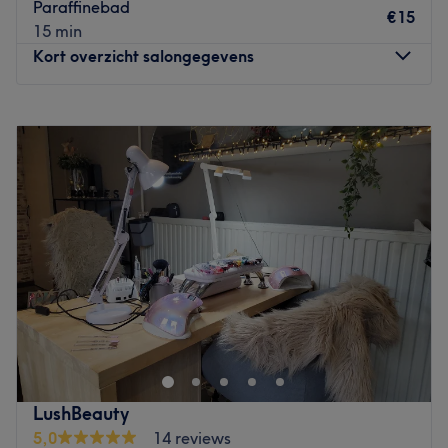
Paraffinebad
€15
Go to venue
15 min
Kort overzicht salongegevens
Maandag
09:00
–
18:00
Dinsdag
09:00
–
18:00
Woensdag
Gesloten
Donderdag
09:00
–
18:00
Vrijdag
09:00
–
18:00
Zaterdag
09:00
–
18:00
Zondag
Gesloten
Bij Rêve Sucré in Schilde kan je genieten van een
persoonlijke en unieke verzorging. Eigenares Saliha heeft
van haar hobby haar beroep gemaakt en laat jou daar
graag van meegenieten. Laat je verwennen met een van
de vele treatments en maak kennis met een mooi
LushBeauty
eindresultaat. Een behandeling bij dit salon betekent een
5,0
14 reviews
moment om je innerlijke rust en evenwichtigheid terug te