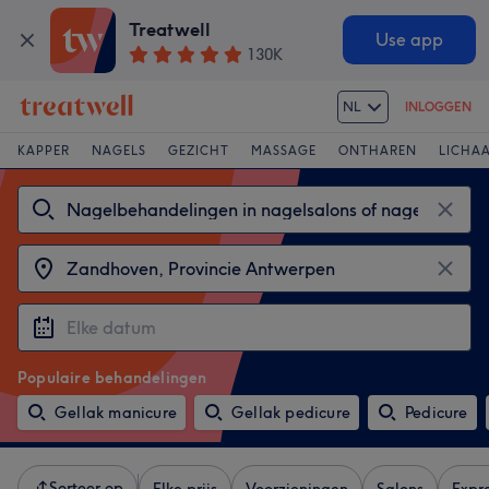
Treatwell
Use app
130K
NL
INLOGGEN
KAPPER
NAGELS
GEZICHT
MASSAGE
ONTHAREN
LICHA
Populaire behandelingen
Gellak manicure
Gellak pedicure
Pedicure
Sorteer op