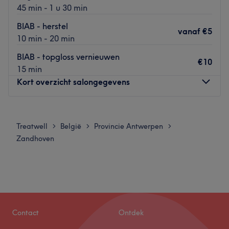
45 min - 1 u 30 min
BIAB - herstel
vanaf
€5
10 min - 20 min
BIAB - topgloss vernieuwen
€10
15 min
Kort overzicht salongegevens
Maandag
19:00
–
21:00
Dinsdag
19:00
–
21:00
Treatwell
België
Provincie Antwerpen
>
>
>
Woensdag
Gesloten
Zandhoven
Donderdag
19:00
–
21:00
Vrijdag
Gesloten
Zaterdag
Gesloten
Zondag
09:00
–
13:00
Geef jezelf een moment van self-care bij Kelly’s Nail
Contact
Ontdek
Designs & More in Nijlen. Deze nagelsalon heeft een