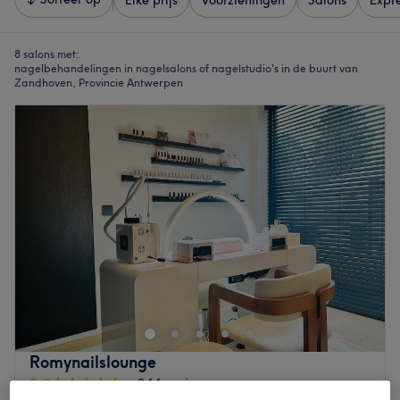
Elke prijs
Voorzieningen
Salons
Expr
8 salons met:
nagelbehandelingen in nagelsalons of nagelstudio's in de buurt van
Zandhoven, Provincie Antwerpen
Romynailslounge
5,0
244 reviews