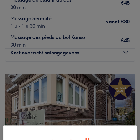
€45
30 min
Massage Sérénité
vanaf
€80
1 u - 1 u 30 min
Massage des pieds au bol Kansu
€45
30 min
Kort overzicht salongegevens
Maandag
09:00
–
21:00
Dinsdag
09:00
–
21:00
Woensdag
09:00
–
21:00
Donderdag
09:00
–
21:00
Vrijdag
09:00
–
21:00
Zaterdag
09:00
–
21:00
Zondag
09:00
–
18:00
Dao Mons est un superbe spa dans l'hôtel Van Der Valk
Congres, dans le centre de Mons. Massages au top,