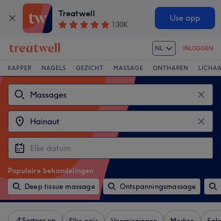
Treatwell
Use app
130K
NL
INLOGGEN
KAPPER
NAGELS
GEZICHT
MASSAGE
ONTHAREN
LICHA
Populaire behandelingen
Deep tissue massage
Ontspanningsmassage
Sorteer op