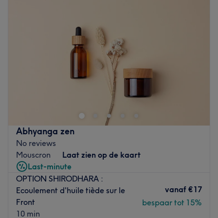
Woensdag
08:00
–
21:00
expérience véritablement personnalisée et réfléchie.
Donderdag
Gesloten
Go to venue
Vrijdag
15:00
–
21:00
Zaterdag
09:00
–
15:00
Zondag
15:00
–
17:00
Go to venue
Abhyanga zen
No reviews
Mouscron
Laat zien op de kaart
Last-minute
OPTION SHIRODHARA :
vanaf
€17
Ecoulement d'huile tiède sur le
Front
bespaar tot 15%
10 min