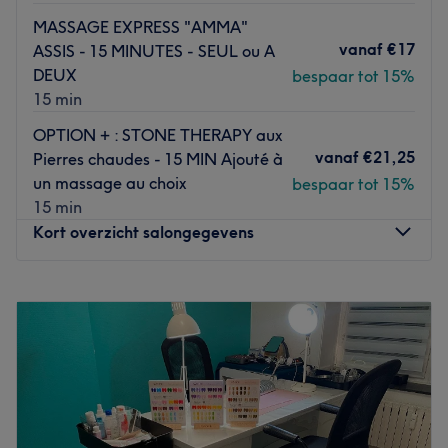
MASSAGE EXPRESS "AMMA"
vanaf
€17
ASSIS - 15 MINUTES - SEUL ou A
DEUX
bespaar tot 15%
15 min
OPTION + : STONE THERAPY aux
vanaf
€21,25
Pierres chaudes - 15 MIN Ajouté à
un massage au choix
bespaar tot 15%
15 min
Kort overzicht salongegevens
Maandag
14:00
–
19:00
Dinsdag
14:00
–
18:00
Woensdag
Gesloten
Donderdag
14:00
–
19:00
Vrijdag
14:00
–
19:00
Zaterdag
13:00
–
19:00
Zondag
Gesloten