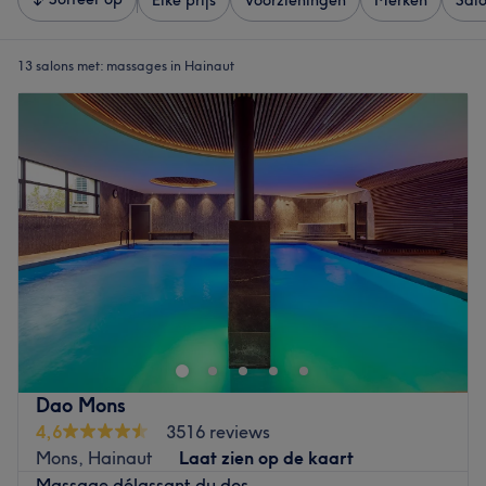
Elke prijs
Voorzieningen
Merken
Sal
13 salons met:
massages in Hainaut
Dao Mons
4,6
3516 reviews
Mons, Hainaut
Laat zien op de kaart
Massage délassant du dos