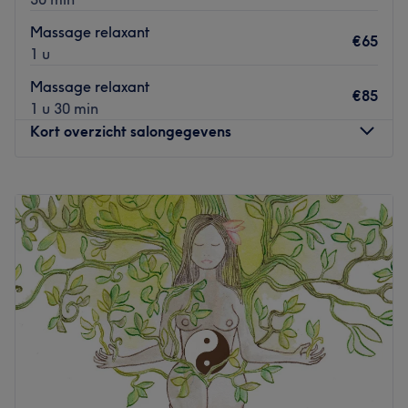
Go to venue
Massage relaxant
€65
1 u
Massage relaxant
€85
1 u 30 min
Kort overzicht salongegevens
Maandag
Gesloten
Dinsdag
Gesloten
Woensdag
Gesloten
Donderdag
Gesloten
Vrijdag
Gesloten
Zaterdag
09:00
–
14:00
Zondag
Gesloten
Bienvenue chez Douc'heure Massothérapie
Situé au cœur de Charleroi, dans un environnement