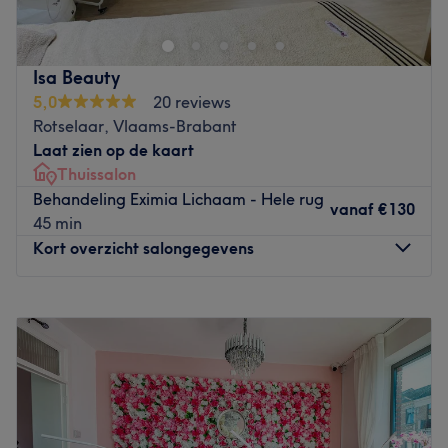
ervaring in de schoonheidswereld. De sleutelwoorden van
dit salon zijn: hygiëne en klantvriendelijkheid. Bij Gala de
Luxe beauty & hair word jij als een echte VIP behandeld.
Isa Beauty
Je kunt hier niet alleen terecht voor je haar maar tevens
5,0
20 reviews
voor manicure, pedicure, gelaatsverzorging, ontharing en
Rotselaar, Vlaams-Brabant
permanente make-up. Het concept is uniek – met één
Laat zien op de kaart
afspraak kun je je van kop tot teen laten verwennen door
Thuissalon
één en dezelfde specialiste. Zo bespaar je kostbare tijd!
Behandeling Eximia Lichaam - Hele rug
vanaf
€130
Go to venue
45 min
Kort overzicht salongegevens
Maandag
Gesloten
Dinsdag
14:00
–
20:00
Woensdag
14:00
–
20:00
Donderdag
14:00
–
20:00
Vrijdag
14:00
–
20:00
Zaterdag
11:00
–
18:00
Zondag
Gesloten