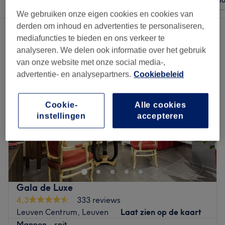
Elke prijs
Voorzieningen
Merken
Sal
We gebruiken onze eigen cookies en cookies van
derden om inhoud en advertenties te personaliseren,
3 salons met:
kappers en haarsalons in de buurt van Leuven
mediafuncties te bieden en ons verkeer te
analyseren. We delen ook informatie over het gebruik
van onze website met onze social media-,
advertentie- en analysepartners.
Cookiebeleid
Cookie-
Alle cookies
instellingen
accepteren
Gala de Luxe
4,3
333 reviews
Leuven Centrum, Leuven
Laat zien op de kaart
Mannen - snit