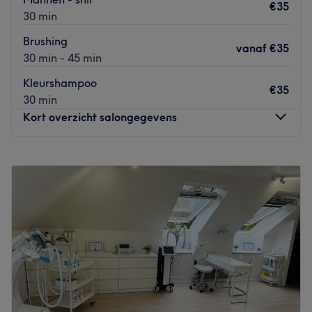
€35
30 min
Brushing
vanaf
€35
30 min - 45 min
Kleurshampoo
€35
30 min
Kort overzicht salongegevens
Maandag
Gesloten
Dinsdag
11:00
–
20:00
Woensdag
11:00
–
20:00
Donderdag
11:00
–
20:00
Vrijdag
11:00
–
20:00
Zaterdag
09:00
–
18:00
Zondag
Gesloten
Gala de Luxe beauty & hair is gelegen in hartje Leuven.
Eigenaresse Galina is een haarstyliste met jarenlange