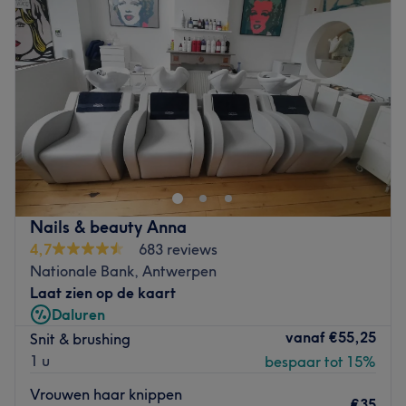
Donderdag
09:00
–
19:00
Vrijdag
09:00
–
19:00
Zaterdag
09:00
–
19:00
Zondag
Gesloten
Installé à Auderghem , venez découvrir le salon de
coiffure Glow Artist ! Vous profiterez d'un agréable
moment dans un lieu joliment décoré où vous vous
sentirez bien. notre équipe vous reçoit avec le sourire
pour vous proposer des prestations personnalisées tout en
Nails & beauty Anna
répondant à vos besoins, afin de sublimer et mettre en
4,7
683 reviews
valeur votre chevelure.
Nationale Bank, Antwerpen
Laat zien op de kaart
Transport public le plus proche
Daluren
metro Hankar
vanaf
€55,25
Snit & brushing
bus 34
1 u
bespaar tot 15%
L’équipe
Vrouwen haar knippen
€35
C'est Dani et Bashar qui vous accueille chaleureusement