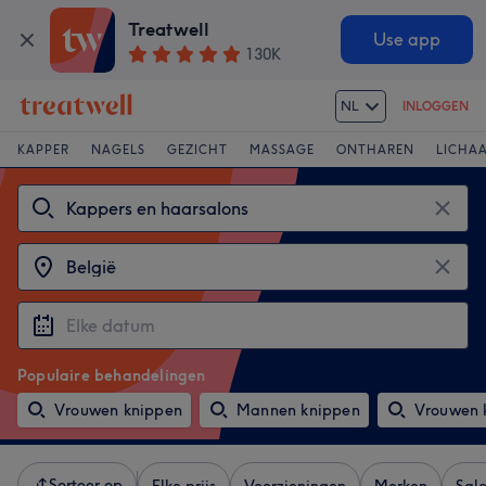
Treatwell
Use app
130K
NL
INLOGGEN
KAPPER
NAGELS
GEZICHT
MASSAGE
ONTHAREN
LICHA
Populaire behandelingen
Vrouwen knippen
Mannen knippen
Vrouwen 
Sorteer op