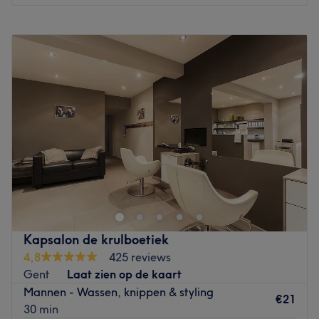
Maandag
Gesloten
Dinsdag
10:00
–
21:00
Woensdag
Gesloten
Donderdag
10:00
–
14:00
Vrijdag
10:00
–
21:00
Zaterdag
Gesloten
Zondag
Gesloten
P by Rodrigues de Carvalho in Kalmthout is een cosy en
vintage dameskapsalon aan huis. De van oorsprong
Portugese eigenares Patricia heeft jarenlang in
Zwitserland in diverse kapsalons gewerkt. Zodoende
heeft ze kennisgemaakt met verschillende technieken,
Kapsalon de krulboetiek
producten en de behoeften van de vrouw. Zo maak je
4,8
425 reviews
tijdens het wachten gratis gebruik van de massagestoel
Gent
Laat zien op de kaart
en staat er koffie, thee, frisdrank of cava voor je klaar.
Mannen - Wassen, knippen & styling
Door haar vriendelijke en persoonlijke aanpak voel je je
€21
30 min
snel thuis. Patricia spreekt vloeiend Portugees, Frans en