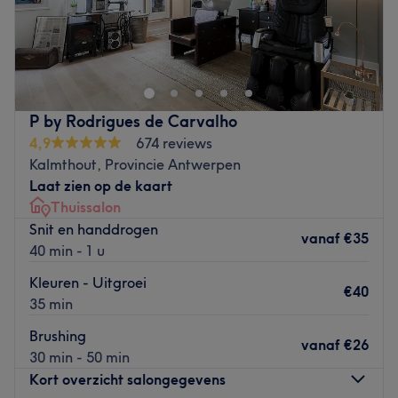
Een gezonde geest in een gezond lichaam. Met deze
filosofie in gedachten gaan ze bij Bodyslim in Kortrijk
steeds op zoek naar de nieuwste innovaties in relaxatie,
bodycontouring en afslanking. Op een natuurlijke manier
bewust, gezond en stressvrij afslanken. Daar gaan jullie
P by Rodrigues de Carvalho
bij Bodyslim samen voor!
4,9
674 reviews
Go to venue
Kalmthout, Provincie Antwerpen
Laat zien op de kaart
Thuissalon
Snit en handdrogen
vanaf
€35
40 min - 1 u
Kleuren - Uitgroei
€40
35 min
Brushing
vanaf
€26
30 min - 50 min
Kort overzicht salongegevens