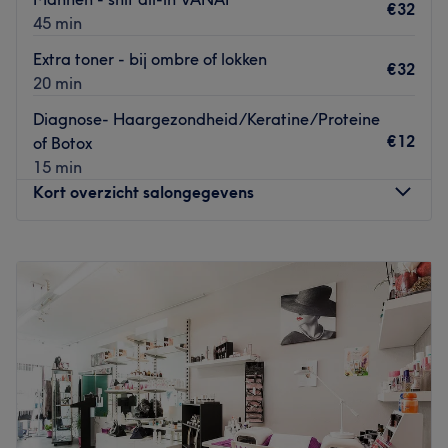
€32
45 min
Extra toner - bij ombre of lokken
€32
20 min
Diagnose- Haargezondheid/Keratine/Proteine
€12
of Botox
15 min
Kort overzicht salongegevens
Maandag
09:30
–
19:00
Dinsdag
Gesloten
Woensdag
10:00
–
19:00
Donderdag
09:30
–
19:00
Vrijdag
09:30
–
19:00
Zaterdag
10:00
–
16:00
Zondag
Gesloten
Hair Clinic Alexa is een kapsalon gespecialiseerd in