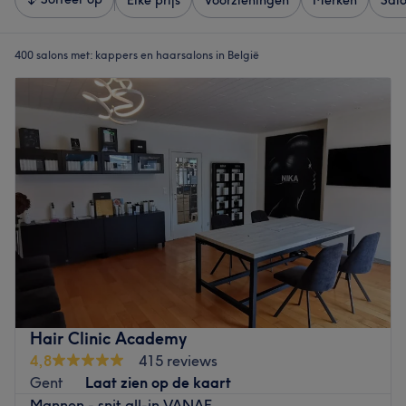
Elke prijs
Voorzieningen
Merken
Sal
400 salons met:
kappers en haarsalons in België
Hair Clinic Academy
4,8
415 reviews
Gent
Laat zien op de kaart
Mannen - snit all-in VANAF