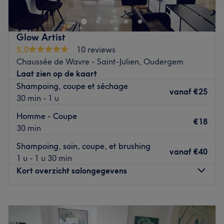
Glow Artist
5,0
10 reviews
Chaussée de Wavre - Saint-Julien, Oudergem
Laat zien op de kaart
Shampoing, coupe et séchage
vanaf
€25
30 min - 1 u
Homme - Coupe
€18
30 min
Shampoing, soin, coupe, et brushing
vanaf
€40
1 u - 1 u 30 min
Kort overzicht salongegevens
Maandag
09:00
–
19:00
Dinsdag
09:00
–
19:00
Woensdag
09:00
–
19:00