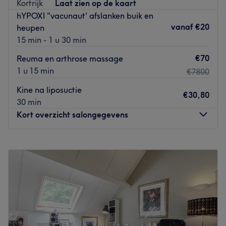
Kortrijk
Laat zien op de kaart
votre atout beauté. Côté coupe, son équipe vous assure
hYPOXI "vacunaut' afslanken buik en
un résultat à la hauteur de vos espérances !
vanaf
€20
heupen
Go to venue
15 min - 1 u 30 min
€70
Reuma en arthrose massage
1 u 15 min
€7800
Kine na liposuctie
€30,80
30 min
Kort overzicht salongegevens
Maandag
15:00
–
20:30
Dinsdag
15:00
–
19:00
Woensdag
14:00
–
20:50
Donderdag
14:00
–
19:00
Vrijdag
14:00
–
20:00
Zaterdag
09:00
–
17:00
Zondag
10:00
–
20:30