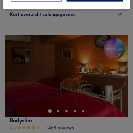
€20
30 min
Kort overzicht salongegevens
Maandag
Gesloten
Dinsdag
10:00
–
17:30
Woensdag
09:00
–
17:30
Donderdag
10:00
–
17:30
Vrijdag
10:00
–
18:00
Zaterdag
10:00
–
16:30
Zondag
Gesloten
GS Studio est un salon de coiffure convivial et à l'écoute
de ses clients ! C'est l'endroit idéal pour se faire coiffer
dans une ambiance bon enfant et détendue. Joseph, un
véritable passionné du monde de la coiffure, ainsi que
son équipe jeune et dynamique vous accueillent dans un
Bodyslim
espace à la décoration moderne et chaleureuse.
4,7
1468 reviews
Spécialisé en colorimétrie, Joseph fera de votre chevelure