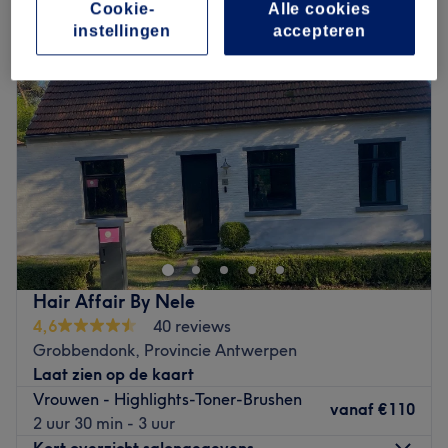
Cookie-
Alle cookies
instellingen
accepteren
Hair Affair By Nele
4,6
40 reviews
Grobbendonk, Provincie Antwerpen
Laat zien op de kaart
Vrouwen - Highlights-Toner-Brushen
vanaf
€110
2 uur 30 min - 3 uur
Kort overzicht salongegevens