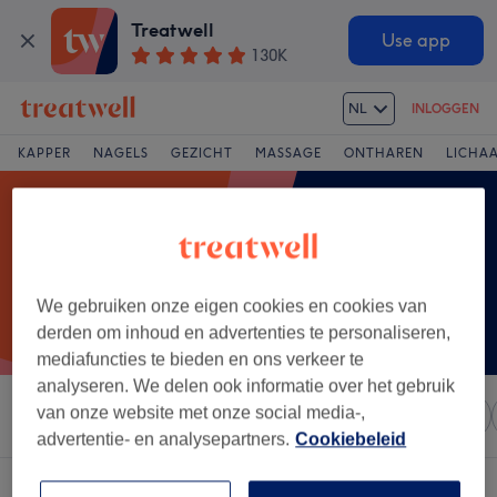
Treatwell
Use app
130K
NL
INLOGGEN
KAPPER
NAGELS
GEZICHT
MASSAGE
ONTHAREN
LICHA
We gebruiken onze eigen cookies en cookies van
derden om inhoud en advertenties te personaliseren,
mediafuncties te bieden en ons verkeer te
analyseren. We delen ook informatie over het gebruik
van onze website met onze social media-,
Sorteer op
Elke prijs
Salons
Expresaanbiedingen
advertentie- en analysepartners.
Cookiebeleid
Een salon met:
toner in de buurt van Nijlen, Provincie Antwerpen