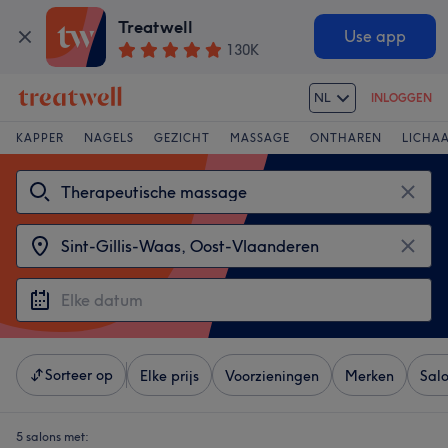
Treatwell
Use app
130K
NL
INLOGGEN
KAPPER
NAGELS
GEZICHT
MASSAGE
ONTHAREN
LICHA
Sorteer op
Elke prijs
Voorzieningen
Merken
Sal
5 salons met: