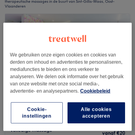
therapeutische massages in de buurt van Sint-Gillis-Waas, Oost-
Vlaanderen
We gebruiken onze eigen cookies en cookies van
derden om inhoud en advertenties te personaliseren,
mediafuncties te bieden en ons verkeer te
analyseren. We delen ook informatie over het gebruik
van onze website met onze social media-,
advertentie- en analysepartners.
Cookiebeleid
Kreatief Hair & Beauty
4,8
2928 reviews
Cookie-
Alle cookies
Sint-Niklaas, Oost-Vlaanderen
instellingen
accepteren
Laat zien op de kaart
Volledige massage
vanaf
€20