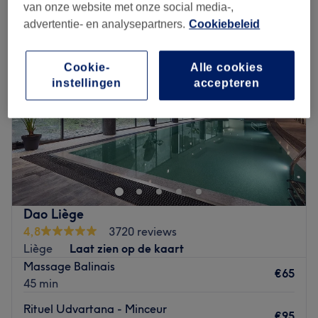
van onze website met onze social media-,
advertentie- en analysepartners.
Cookiebeleid
Cookie-
Alle cookies
instellingen
accepteren
Dao Liège
4,8
3720 reviews
Liège
Laat zien op de kaart
Massage Balinais
€65
45 min
Rituel Udvartana - Minceur
€95