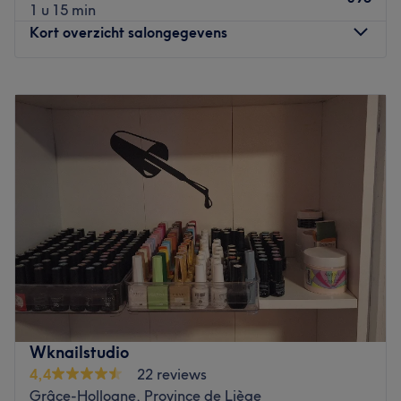
1 u 15 min
Kort overzicht salongegevens
Maandag
09:00
–
21:00
Dinsdag
09:00
–
21:00
Woensdag
09:00
–
21:00
Donderdag
09:00
–
21:00
Vrijdag
09:00
–
21:00
Zaterdag
09:00
–
21:00
Zondag
09:00
–
18:00
Dao Spa & Fitness est un institut de beauté situé au cœur
de Liège dans l'hôtel Van der Valk Sélys.
Poussez les portes d'un établissement consacré à la
détente, au bien-être et à la beauté naturelle. Ici, tout
Wknailstudio
est fait pour vous mettre instantanément à l'aise dans un
4,4
22 reviews
espace confortable. Vos prestations sont effectuées avec
Grâce-Hollogne, Province de Liège