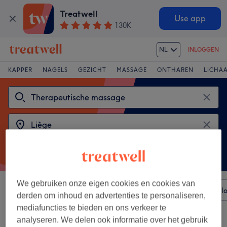
Treatwell
Use app
130K
NL
INLOGGEN
KAPPER
NAGELS
GEZICHT
MASSAGE
ONTHAREN
LICHA
We gebruiken onze eigen cookies en cookies van
Sorteer op
Elke prijs
Voorzieningen
Merken
Sal
derden om inhoud en advertenties te personaliseren,
mediafuncties te bieden en ons verkeer te
analyseren. We delen ook informatie over het gebruik
2 salons met:
therapeutische massages in Liège