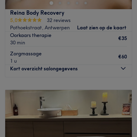
welzijn.
Go to venue
Reina Body Recovery
5,0
32 reviews
Pothoekstraat, Antwerpen
Laat zien op de kaart
Oorkaars therapie
€35
30 min
Zorgmassage
€60
1 u
Kort overzicht salongegevens
Maandag
09:30
–
15:00
Dinsdag
10:30
–
15:00
Woensdag
09:15
–
11:40
Donderdag
09:30
–
15:00
Vrijdag
Gesloten
Zaterdag
Gesloten
Zondag
Gesloten