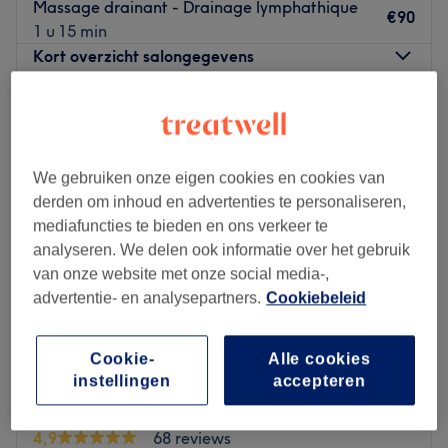
Massage drainant - Drainage lymphathique
€90
1 u 15 min
Kort overzicht salongegevens
Maandag
12:00
–
20:00
Dinsdag
12:00
–
20:00
Woensdag
12:00
–
20:00
We gebruiken onze eigen cookies en cookies van
Donderdag
12:00
–
20:00
derden om inhoud en advertenties te personaliseren,
Vrijdag
12:00
–
20:00
mediafuncties te bieden en ons verkeer te
Zaterdag
12:00
–
20:00
analyseren. We delen ook informatie over het gebruik
Zondag
12:00
–
20:00
van onze website met onze social media-,
advertentie- en analysepartners.
Cookiebeleid
Welcome to SKINNIX, your premier destination for
advanced skin aesthetics.
At Skinnix, they blend science and artistry to enhance
Cookie-
Alle cookies
your natural beauty.
instellingen
accepteren
Their journey is dedicated to delivering personalized
Caldas Massage Antwerpen
skincare solutions in a soothing, luxurious environment.
4,9
68 reviews