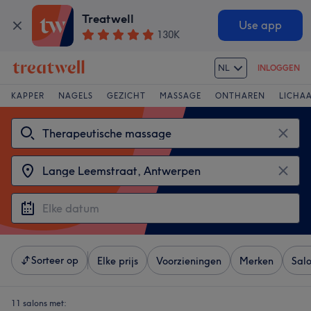
Treatwell
Use app
130K
NL
INLOGGEN
KAPPER
NAGELS
GEZICHT
MASSAGE
ONTHAREN
LICHA
Sorteer op
Elke prijs
Voorzieningen
Merken
Sal
11 salons met: