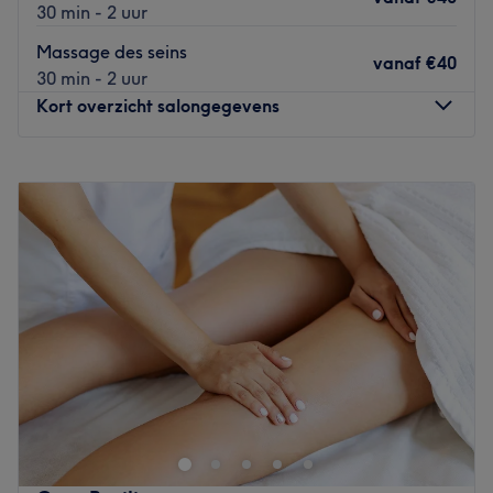
30 min - 2 uur
Massage des seins
vanaf
€40
30 min - 2 uur
Kort overzicht salongegevens
Maandag
11:00
–
22:00
Dinsdag
11:00
–
22:00
Woensdag
11:00
–
22:00
Donderdag
11:00
–
22:00
Vrijdag
11:00
–
22:00
Zaterdag
11:00
–
22:00
Zondag
11:00
–
22:00
Cypo Saint Joseph est un salon de massage situé dans le
centre-ville de Bruxelles, près des halles de Saint-Géry.
Venez découvrir l'incroyable gamme de massages que
vous propose cet établissement : massages orientaux,
thérapeutiques, réflexologiques et relaxants ! Vous