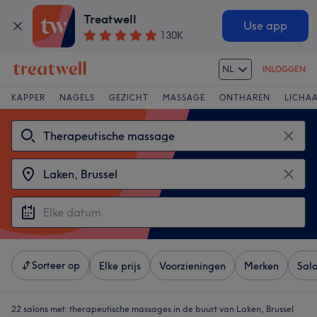
Treatwell
Use app
130K
NL
INLOGGEN
KAPPER
NAGELS
GEZICHT
MASSAGE
ONTHAREN
LICHA
Sorteer op
Elke prijs
Voorzieningen
Merken
Sal
22 salons met:
therapeutische massages in de buurt van Laken, Brussel