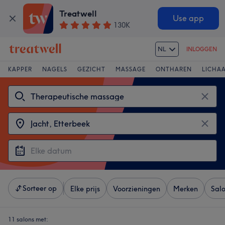
Treatwell
Use app
130K
NL
INLOGGEN
KAPPER
NAGELS
GEZICHT
MASSAGE
ONTHAREN
LICHA
Sorteer op
Elke prijs
Voorzieningen
Merken
Sal
11 salons met: