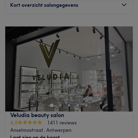
Kort overzicht salongegevens
Maandag
10:00
–
19:00
Dinsdag
12:00
–
20:00
Woensdag
10:00
–
20:00
Donderdag
11:00
–
20:00
Vrijdag
11:00
–
20:00
Zaterdag
11:00
–
20:00
Zondag
11:00
–
18:00
Bij Il-Tempios op de Mechelsesteenweg weten ze als geen
ander hoe jij lekker tot rust kunt komen. Ze verzorgen
diverse massages zoals een relax massage, hot stone
massage, kruidenstempelmassage en een duo massage.
De ruimtes zijn leuk ingericht met een kabbelende
Veludia beauty salon
waterval of waan je aan het strand en hoor het ruisen
4,8
1411 reviews
van de zee. Alles om jou heerlijk te laten genieten.
Anselmostraat, Antwerpen
Go to venue
Laat zien op de kaart