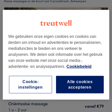
thaise massages in de buurt van Carnotstraat, Antwerpen
We gebruiken onze eigen cookies en cookies van
derden om inhoud en advertenties te personaliseren,
mediafuncties te bieden en ons verkeer te
analyseren. We delen ook informatie over het gebruik
van onze website met onze social media-,
advertentie- en analysepartners.
Cookiebeleid
Il-Tempios
Cookie-
Alle cookies
4,8
1187 reviews
instellingen
accepteren
Mechelsesteenweg, Antwerpen
Laat zien op de kaart
Oriëntaalse massage
vanaf
€79
1 u - 2 uur