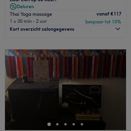
Daluren
vanaf
€117
Thai Yoga massage
1 u 30 min - 2 uur
bespaar tot 10%
Kort overzicht salongegevens
Maandag
08:00
–
21:00
Dinsdag
08:00
–
21:00
Woensdag
08:00
–
21:00
Donderdag
08:00
–
21:00
Vrijdag
08:00
–
21:00
Zaterdag
08:00
–
17:00
Zondag
Gesloten
In het
sfeervolle en vakkundige schoonheidssalon
Veludia
beauty salon
, gelegen aan de
Anselmostraat 12 in
Antwerpen
, kan je genieten van een luxueus en op maat
gemaakte schoonheidservaring. Het team zorgt voor een
goede service in ee
n mooie en ontspannen omgeving
.