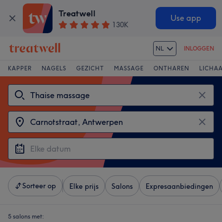
Treatwell
Use app
130K
NL
INLOGGEN
KAPPER
NAGELS
GEZICHT
MASSAGE
ONTHAREN
LICHA
Sorteer op
Elke prijs
Salons
Expresaanbiedingen
5 salons met: