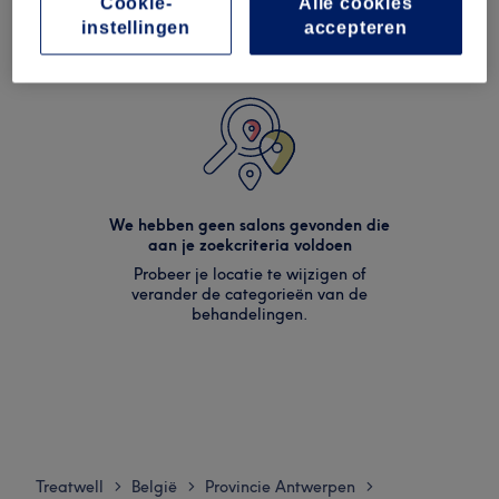
Cookie-
Alle cookies
instellingen
accepteren
We hebben geen salons gevonden die
aan je zoekcriteria voldoen
Probeer je locatie te wijzigen of
verander de categorieën van de
behandelingen.
Treatwell
België
Provincie Antwerpen
>
>
>