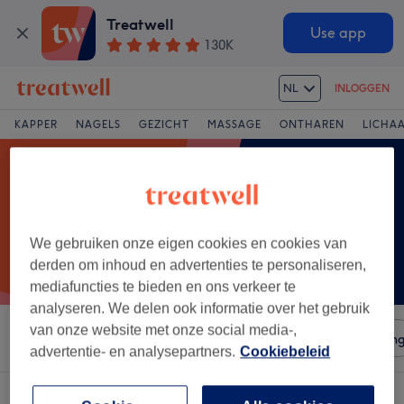
Treatwell
Use app
130K
NL
INLOGGEN
KAPPER
NAGELS
GEZICHT
MASSAGE
ONTHAREN
LICHA
We gebruiken onze eigen cookies en cookies van
derden om inhoud en advertenties te personaliseren,
mediafuncties te bieden en ons verkeer te
analyseren. We delen ook informatie over het gebruik
van onze website met onze social media-,
Sorteer op
Salons
Expresaanbiedingen
Beoordelin
advertentie- en analysepartners.
Cookiebeleid