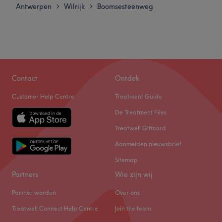
Antwerpen
Wilrijk
Boomsesteenweg
>
>
Contact
Ontdek
Customer Help Centre
Treatment Guide
De Treatment Files
Treatwell Giftcard
Aanmelden nieuwsbrief
Sitemap
Partners
Wie zijn wij
Partner worden
Over ons
Treatwell Connect Help Centre
Join the team