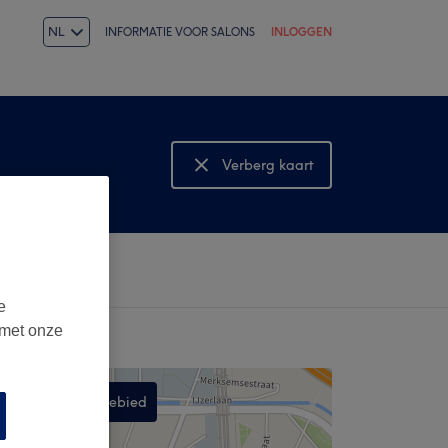
NL
INFORMATIE VOOR SALONS
INLOGGEN
Verberg kaart
Bekijk kaart
e
 met onze
Zoek in dit gebied
,