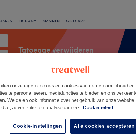
HAREN
LICHAAM
MANNEN
GIFTCARD
Tatoeage verwijderen
tum
Merken
Salons
Expresaanbiedingen
Beoordeling
iken onze eigen cookies en cookies van derden om inhoud en
ties te personaliseren, mediafuncties te bieden en ons verkeer t
en. We delen ook informatie over het gebruik van onze website
n Jezusstraat, Antwerpen
edia-, advertentie- en analysepartners.
Cookiebeleid
+
Beauty Salon
Cookie-instellingen
Alle cookies accepteren
258 reviews
−
sch centrum, Antwerpen