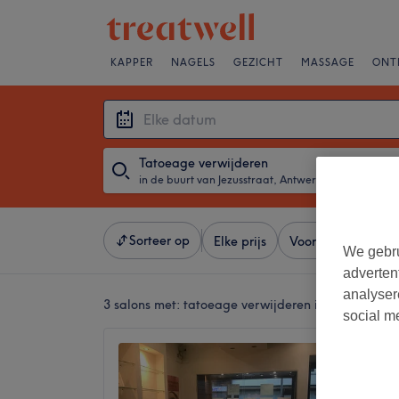
KAPPER
NAGELS
GEZICHT
MASSAGE
ONT
Tatoeage verwijderen
in de buurt van Jezusstraat, Antwerpen
・
Elke da
Sorteer op
Elke prijs
Voorzieningen
We gebru
adverten
analyser
3 salons met:
tatoeage verwijderen in de buurt va
social m
KIKI's 
4,2
Histori