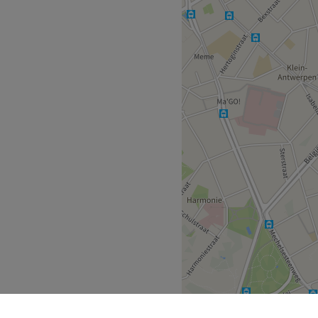
Go to venue
 Creations. Eigenaresse
diverse
 jaar ervaring binnen haar
elk moment je favoriete
 een nieuwe set acryl- of
mperextensions of
! Kom je met de auto? Dan
et betalen met Bancontact.
Go to venue