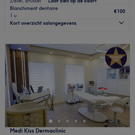
Zavel, Brussel
Laat zien op de kaart
Go to venue
dans les règles de l'art pour un résultat irréprochable.
Blanchiment dentaire
Offrez-vous une parenthèse de beauté et bien-être chez
€100
1 u
Beauty Marga !
Kort overzicht salongegevens
NB : Pour profiter des tarif étudiants, choisissez l'option
Payer sur place et présentez-vous au rendez-vous avec
Maandag
09:00
–
20:45
une carte étudiant valide.
Dinsdag
09:00
–
20:45
Go to venue
Woensdag
09:00
–
20:45
Donderdag
09:00
–
20:45
Vrijdag
09:00
–
20:45
Zaterdag
09:00
–
20:45
Zondag
09:00
–
20:45
Sweet and pretty est un institut de Beauté situé en plein
cœur de Bruxelles, juste à côté du Palais de Justice et de
la place du Grand Sablon. Cet établissement vous
propose des épilations au laser pour toutes les zones du
corps afin de rendre votre peau douce et belle !
Medi Kiss Dermaclinic