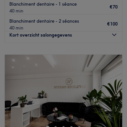
Blanchiment dentaire - 1 séance
€70
40 min
Blanchiment dentaire - 2 séances
€100
40 min
Kort overzicht salongegevens
Maandag
Gesloten
Dinsdag
10:00
–
18:30
Woensdag
10:00
–
18:30
Donderdag
10:00
–
18:30
Vrijdag
10:00
–
18:30
Zaterdag
10:00
–
17:00
Zondag
Gesloten
David.K est un superbe salon de coiffure situé à Bruxelles,
à proximité de la station Etterbeek.
Transports publics les plus proches :