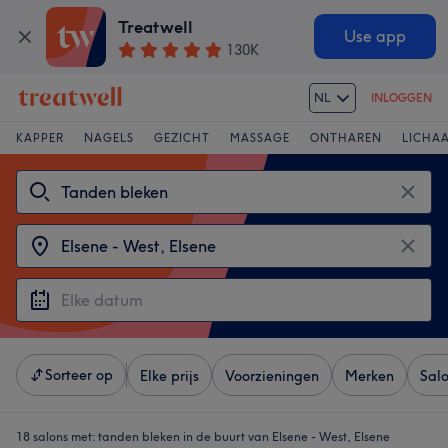
Treatwell
Use app
130K
NL
INLOGGEN
KAPPER
NAGELS
GEZICHT
MASSAGE
ONTHAREN
LICHA
Sorteer op
Elke prijs
Voorzieningen
Merken
Sal
18 salons met:
tanden bleken in de buurt van Elsene - West, Elsene