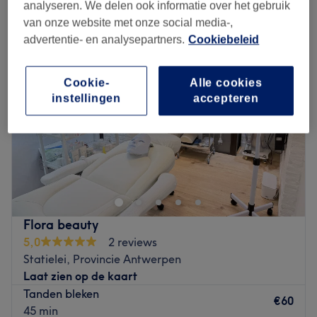
tanden bleken in de buurt van Antwerpsestraat, Provincie Antwerpen
analyseren. We delen ook informatie over het gebruik
van onze website met onze social media-,
advertentie- en analysepartners.
Cookiebeleid
Cookie-
Alle cookies
instellingen
accepteren
Flora beauty
5,0
2 reviews
Statielei, Provincie Antwerpen
Laat zien op de kaart
Tanden bleken
€60
45 min