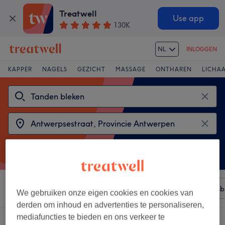
Treatwell
Use app
130K
NL
INLOGGEN
KAPPER
NAGELS
GEZICHT
MASSAGE
ONTHAREN
LICHA
Sorteer op
Elke prijs
Merken
Salons
Expresaanb
We gebruiken onze eigen cookies en cookies van
derden om inhoud en advertenties te personaliseren,
mediafuncties te bieden en ons verkeer te
2 salons met: