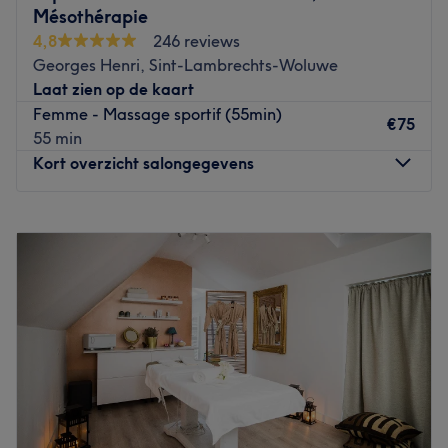
needs of each patient. You'll be able to enjoy variety of
Mésothérapie
massages; relaxing, sports, deep tissue or his specialty
4,8
246 reviews
energy healing therapeutic method that focus on
Georges Henri, Sint-Lambrechts-Woluwe
emotional and psychological stress. Its also possible to
Laat zien op de kaart
opt for holistic treatment that combine massage and
Femme - Massage sportif (55min)
healing. Darko speaks English and has medium level of
€75
55 min
French and Dutch.
Kort overzicht salongegevens
The salon is located on the ground floor. There are
parking spaces in front of the building.
Maandag
11:00
–
19:00
Go to venue
Dinsdag
11:00
–
19:00
Woensdag
Gesloten
Donderdag
11:00
–
19:00
Vrijdag
11:00
–
19:00
Zaterdag
11:00
–
19:00
Zondag
12:00
–
19:00
Bienvenue chez CAROLINE Espace Beauté, votre nouvel
havre de détente installé à Bruxelles. Offrant des