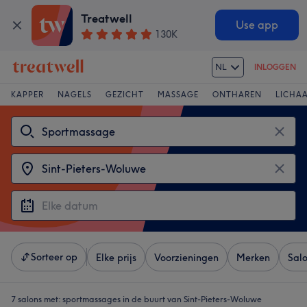
Treatwell
Use app
130K
NL
INLOGGEN
KAPPER
NAGELS
GEZICHT
MASSAGE
ONTHAREN
LICHA
Sorteer op
Elke prijs
Voorzieningen
Merken
Sal
7 salons met:
sportmassages in de buurt van Sint-Pieters-Woluwe