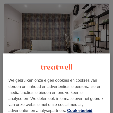
Six mondes de beauté
We gebruiken onze eigen cookies en cookies van
4,7
1725 reviews
derden om inhoud en advertenties te personaliseren,
Saint-Pierre, Etterbeek
Laat zien op de kaart
mediafuncties te bieden en ons verkeer te
Daluren
analyseren. We delen ook informatie over het gebruik
vanaf
€27
Massage sportif
van onze website met onze social media-,
30 min - 1 u
bespaar tot 40%
advertentie- en analysepartners.
Cookiebeleid