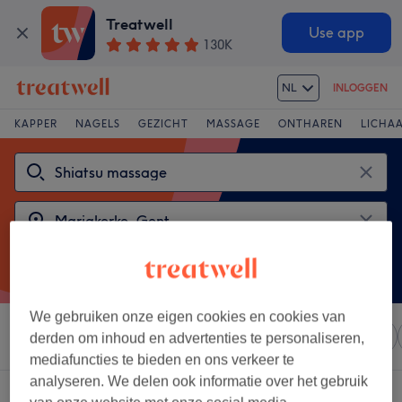
Treatwell
Use app
130K
NL
INLOGGEN
KAPPER
NAGELS
GEZICHT
MASSAGE
ONTHAREN
LICHA
We gebruiken onze eigen cookies en cookies van
Sorteer op
Elke prijs
Salons
Expresaanbiedingen
derden om inhoud en advertenties te personaliseren,
mediafuncties te bieden en ons verkeer te
analyseren. We delen ook informatie over het gebruik
2 salons met:
shiatsu massage in de buurt van Mariakerke, Gent