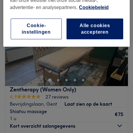
van onze website met onze social media-,
advertentie- en analysepartners.
Cookiebeleid
Cookie-
Alle cookies
instellingen
accepteren
Zentherapy (Women Only)
4,9
27 reviews
Bevrijdingslaan, Gent
Laat zien op de kaart
Shiatsu massage
€75
1 u
Kort overzicht salongegevens