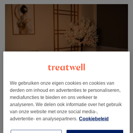
We gebruiken onze eigen cookies en cookies van
Sakura Care Decorte
derden om inhoud en advertenties te personaliseren,
5,0
6 reviews
mediafuncties te bieden en ons verkeer te
Tervurense Poort, Etterbeek
analyseren. We delen ook informatie over het gebruik
Laat zien op de kaart
van onze website met onze social media-,
Daluren
advertentie- en analysepartners.
Cookiebeleid
vanaf
€70
Massage - Corps