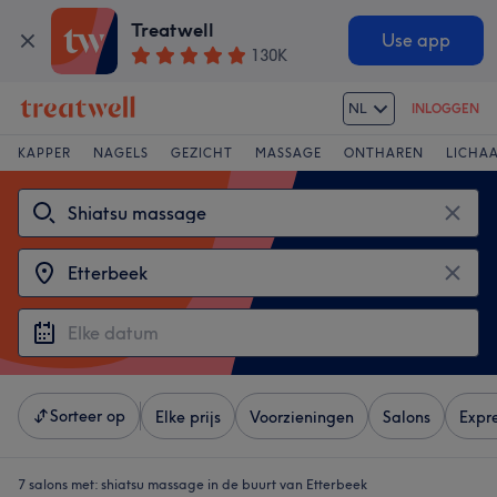
Treatwell
Use app
130K
NL
INLOGGEN
KAPPER
NAGELS
GEZICHT
MASSAGE
ONTHAREN
LICHA
Sorteer op
Elke prijs
Voorzieningen
Salons
Expr
7 salons met:
shiatsu massage in de buurt van Etterbeek