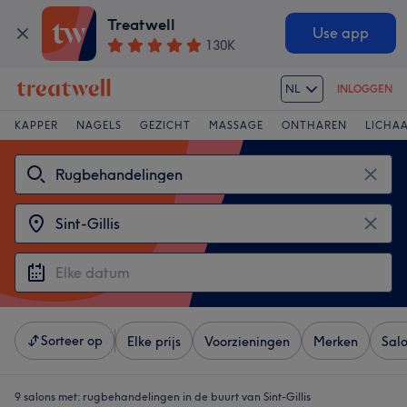
Treatwell
Use app
130K
NL
INLOGGEN
KAPPER
NAGELS
GEZICHT
MASSAGE
ONTHAREN
LICHA
Sorteer op
Elke prijs
Voorzieningen
Merken
Sal
9 salons met:
rugbehandelingen in de buurt van Sint-Gillis