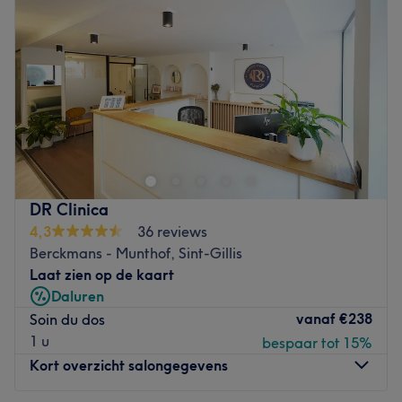
Donderdag
09:30
–
18:00
Vrijdag
09:30
–
18:00
Zaterdag
09:30
–
18:00
Zondag
Gesloten
Care By Ka est un institut de beauté installé à Care By Ka
- Bruxelles. Profitez d'un moment rien qu'à vous grâce à
des soins sur mesure effectués avec professionnalisme.
Que ce soit pour une pause bien-être rapide ou une
journée de cocooning, le salon met l'accent sur les soins
DR Clinica
et garantit une expérience mémorable.
4,3
36 reviews
Berckmans - Munthof, Sint-Gillis
Transport public le plus proche
Laat zien op de kaart
Le métro Sainte-Catherine est à deux minutes à pied de
Daluren
métro. (lignes 1 et 5)
vanaf
€238
Soin du dos
1 u
bespaar tot 15%
L’équipe
Kort overzicht salongegevens
Katia est ravie de partager son savoir-faire.