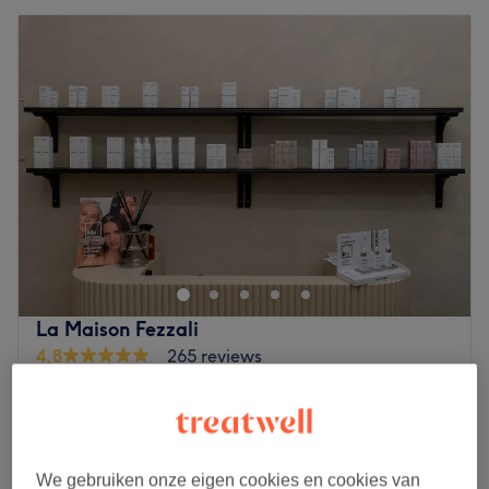
La Maison Fezzali
4,8
265 reviews
Matonge, Elsene
Laat zien op de kaart
Peeling du dos Mesoestetic - Prix 120€
€30
(acompte 30€)
1 u
We gebruiken onze eigen cookies en cookies van
Kort overzicht salongegevens