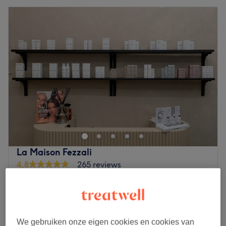
La Maison Fezzali
4,8
265 reviews
Matonge, Elsene
Laat zien op de kaart
Peeling du dos Mesoestetic - Prix 120€
€30
(acompte 30€)
1 u
We gebruiken onze eigen cookies en cookies van
Kort overzicht salongegevens