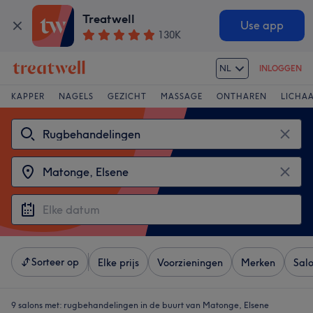
Treatwell
Use app
130K
NL
INLOGGEN
KAPPER
NAGELS
GEZICHT
MASSAGE
ONTHAREN
LICHA
Sorteer op
Elke prijs
Voorzieningen
Merken
Sal
9 salons met:
rugbehandelingen in de buurt van Matonge, Elsene